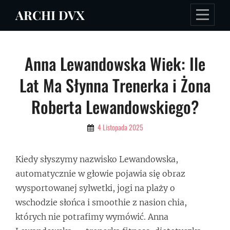
Skip
ARCHI DVX
to
content
Nawigacja
Anna Lewandowska Wiek: Ile
wpisu
Lat Ma Słynna Trenerka i Żona
Roberta Lewandowskiego?
By
4 Listopada 2025
Admin
Kiedy słyszymy nazwisko Lewandowska,
automatycznie w głowie pojawia się obraz
wysportowanej sylwetki, jogi na plaży o
wschodzie słońca i smoothie z nasion chia,
których nie potrafimy wymówić. Anna