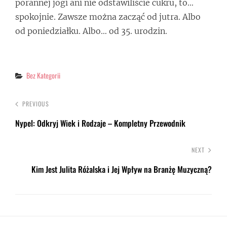
porannej jogi ani nie odstawiliście cukru, to…
spokojnie. Zawsze można zacząć od jutra. Albo
od poniedziałku. Albo… od 35. urodzin.
Categories
Bez Kategorii
PREVIOUS
Nypel: Odkryj Wiek i Rodzaje – Kompletny Przewodnik
NEXT
Kim Jest Julita Różalska i Jej Wpływ na Branżę Muzyczną?