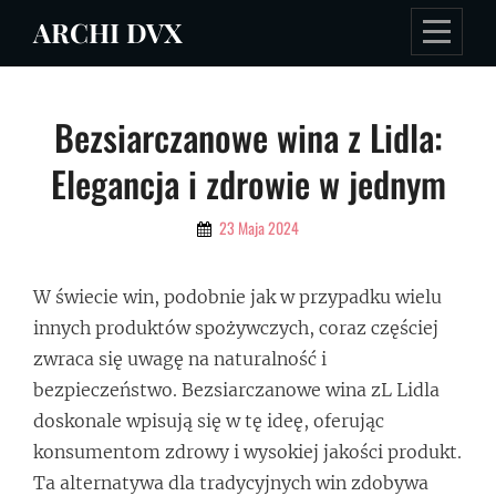
Skip
ARCHI DVX
to
content
Nawigacja
Bezsiarczanowe wina z Lidla:
wpisu
Elegancja i zdrowie w jednym
By
23 Maja 2024
Admin
W świecie win, podobnie jak w przypadku wielu
innych produktów spożywczych, coraz częściej
zwraca się uwagę na naturalność i
bezpieczeństwo. Bezsiarczanowe wina zL Lidla
doskonale wpisują się w tę ideę, oferując
konsumentom zdrowy i wysokiej jakości produkt.
Ta alternatywa dla tradycyjnych win zdobywa