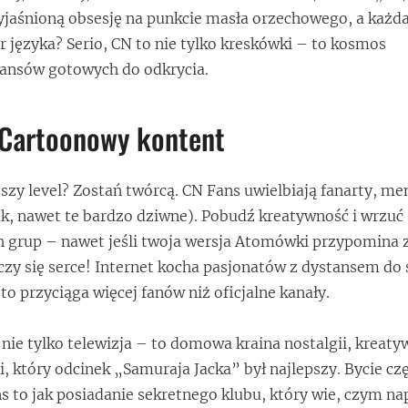
jaśnioną obsesję na punkcie masła orzechowego, a każda
r języka? Serio, CN to nie tylko kreskówki – to kosmos
ansów gotowych do odkrycia.
 Cartoonowy kontent
szy level? Zostań twórcą. CN Fans uwielbiają fanarty, m
(tak, nawet te bardzo dziwne). Pobudź kreatywność i wrzuć
ch grup – nawet jeśli twoja wersja Atomówki przypomin
czy się serce! Internet kocha pasjonatów z dystansem do s
to przyciąga więcej fanów niż oficjalne kanały.
nie tylko telewizja – to domowa kraina nostalgii, kreatyw
, który odcinek „Samuraja Jacka” był najlepszy. Bycie cz
s to jak posiadanie sekretnego klubu, który wie, czym n