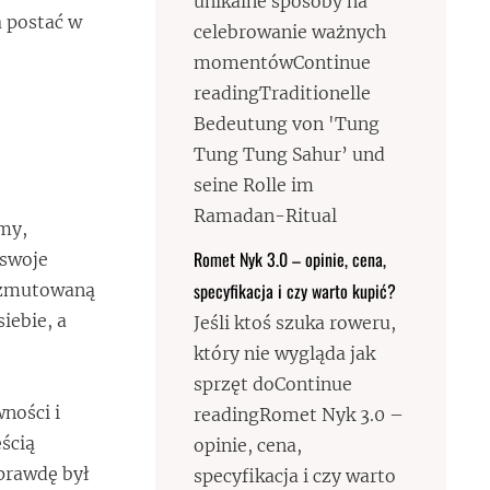
unikalne sposoby na
 postać w
celebrowanie ważnych
momentówContinue
readingTraditionelle
Bedeutung von 'Tung
Tung Tung Sahur’ und
seine Rolle im
Ramadan-Ritual
emy,
Romet Nyk 3.0 – opinie, cena,
 swoje
specyfikacja i czy warto kupić?
a zmutowaną
iebie, a
Jeśli ktoś szuka roweru,
który nie wygląda jak
sprzęt doContinue
ności i
readingRomet Nyk 3.0 –
ęścią
opinie, cena,
aprawdę był
specyfikacja i czy warto