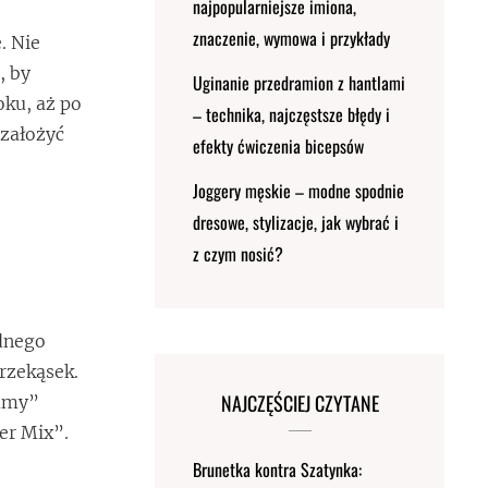
najpopularniejsze imiona,
znaczenie, wymowa i przykłady
. Nie
, by
Uginanie przedramion z hantlami
oku, aż po
– technika, najczęstsze błędy i
 założyć
efekty ćwiczenia bicepsów
Joggery męskie – modne spodnie
dresowe, stylizacje, jak wybrać i
z czym nosić?
odnego
przekąsek.
NAJCZĘŚCIEJ CZYTANE
Mamy”
er Mix”.
Brunetka kontra Szatynka: