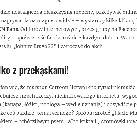
gdzie nostalgiczną płaszczyznę możemy przeżywać online
 nagrywania na magnetowidzie – wystarczy kilka kliknięć
CN Fans
. Od forów internetowych, przez grupy na Facebo
dity – społeczność fanów rośnie z każdym dniem. Warto
tylu „Johnny Bravo88” i wkroczyć do akcji.
lko z przekąskami!
 fan wie, że maraton Cartoon Network to rytuał niemalże
ebujesz trzech rzeczy: nielimitowanego internetu, wyg
a (kanapa, łóżko, podłoga – wedle uznania) i oczywiście 
oże coś bardziej tematycznego? Spróbuj zrobić „Placki 
akiem – tchórzliwym psem” albo koktajl „Atomówki Pow