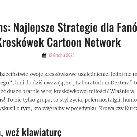
s: Najlepsze Strategie dla Fan
Kreskówek Cartoon Network
By
12 Grudnia 2025
Admin
dzieciństwie swoje kreskówkowe uzależnienie. Jedni nie m
’ego”, inni do dziś uważają, że „Laboratorium Dextera” t
leźć dusze bratnie w tej kreskówkowej miłości? Właśnie w
ns
! To nie tylko grupa, to styl życia, pełen nostalgii, humo
yskusji o tym, kto wygrałby w pojedynku: Krowa czy Kurc
, weź klawiaturę