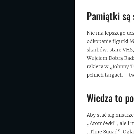
Pamiątki są 
Nie ma lepszego ucz
odkopanie figurki M
skarbów: stare VHS,
Wujciem Dobrą Radą.
rakiety w „Johnny T
pchlich targach – t
Wiedza to po
Aby stać się mistrz
„Atomówki”, ale i m
„Time Squad”. Ogląda