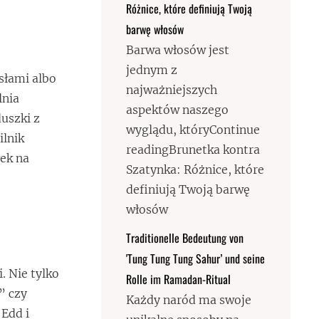
Różnice, które definiują Twoją
barwę włosów
Barwa włosów jest
jednym z
słami albo
najważniejszych
lnia
aspektów naszego
uszki z
wyglądu, któryContinue
ilnik
readingBrunetka kontra
łek na
Szatynka: Różnice, które
definiują Twoją barwę
włosów
Traditionelle Bedeutung von
'Tung Tung Tung Sahur’ und seine
. Nie tylko
Rolle im Ramadan-Ritual
” czy
Każdy naród ma swoje
 Edd i