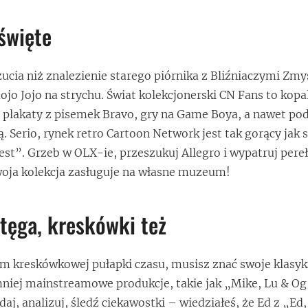
święte
ucia niż znalezienie starego piórnika z Bliźniaczymi Zmy
ojo Jojo na strychu. Świat kolekcjonerski CN Fans to kopa
 plakaty z pisemek Bravo, gry na Game Boya, a nawet pod
 Serio, rynek retro Cartoon Network jest tak gorący jak s
est”. Grzeb w OLX-ie, przeszukuj Allegro i wypatruj pere
woja kolekcja zasługuje na własne muzeum!
tęga, kreskówki też
em kreskówkowej pułapki czasu, musisz znać swoje klasyki
niej mainstreamowe produkcje, takie jak „Mike, Lu & Og
j, analizuj, śledź ciekawostki – wiedziałeś, że Ed z „Ed,