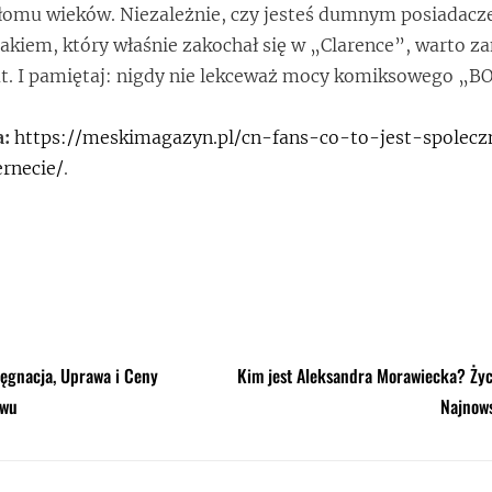
łomu wieków. Niezależnie, czy jesteś dumnym posiadacz
żakiem, który właśnie zakochał się w „Clarence”, warto za
at. I pamiętaj: nigdy nie lekceważ mocy komiksowego „
a:
https://meskimagazyn.pl/cn-fans-co-to-jest-spolecz
rnecie/
.
lęgnacja, Uprawa i Ceny
Kim jest Aleksandra Morawiecka? Życi
ewu
Najnows