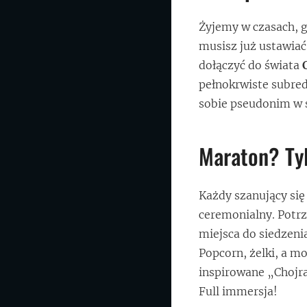
Żyjemy w czasach, 
musisz już ustawiać
dołączyć do świata
pełnokrwiste subred
sobie pseudonim w s
Maraton? Ty
Każdy szanujący się
ceremonialny. Potrz
miejsca do siedzeni
Popcorn, żelki, a m
inspirowane „Chojr
Full immersja!