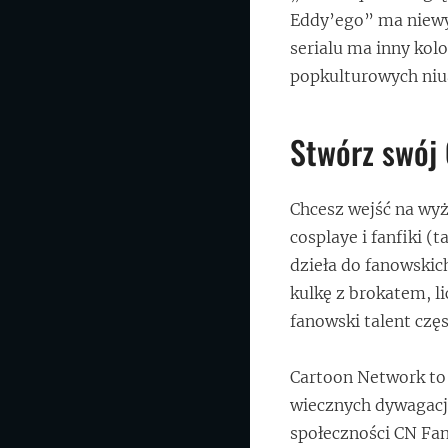
Eddy’ego” ma niewy
serialu ma inny kolo
popkulturowych niu
Stwórz swój
Chcesz wejść na wyż
cosplaye i fanfiki 
dzieła do fanowski
kulkę z brokatem, li
fanowski talent częs
Cartoon Network to 
wiecznych dywagacji
społeczności CN Fan