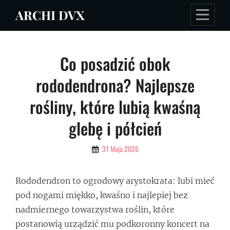
Skip
ARCHI DVX
to
content
Nawigacja
Co posadzić obok
wpisu
rododendrona? Najlepsze
rośliny, które lubią kwaśną
glebę i półcień
By
31 Maja 2026
Admin
Rododendron to ogrodowy arystokrata: lubi mieć
pod nogami miękko, kwaśno i najlepiej bez
nadmiernego towarzystwa roślin, które
postanowią urządzić mu podkoronny koncert na