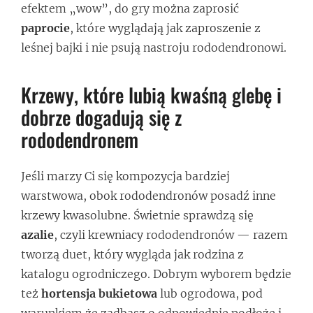
efektem „wow”, do gry można zaprosić
paprocie
, które wyglądają jak zaproszenie z
leśnej bajki i nie psują nastroju rododendronowi.
Krzewy, które lubią kwaśną glebę i
dobrze dogadują się z
rododendronem
Jeśli marzy Ci się kompozycja bardziej
warstwowa, obok rododendronów posadź inne
krzewy kwasolubne. Świetnie sprawdzą się
azalie
, czyli krewniacy rododendronów — razem
tworzą duet, który wygląda jak rodzina z
katalogu ogrodniczego. Dobrym wyborem będzie
też
hortensja bukietowa
lub ogrodowa, pod
warunkiem że zadbasz o odpowiednie podłoże i