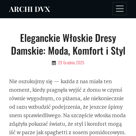
Skip
ARCHI DVX
to
content
Nawigacja
Eleganckie Włoskie Dresy
wpisu
Damskie: Moda, Komfort i Styl
By
29 Grudnia 2025
Admin
Nie oszukujmy się — każda z nas miała ten
moment, kiedy pragnęła wyjść z domu w czymś
równie wygodnym, co piżama, ale niekoniecznie
od razu wzbudzić podejrzenia, że jeszcze śpimy
snem sprawiedliwego. Na szczęście włoska moda
zdążyła pokazać światu, że styl i komfort mogą
iść w parze jak spaghetti z sosem pomidorowym.