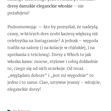
dresy damskie eleganckie włoskie
– nie
pożałujesz!
Podsumowując — kto by pomyślał, że nadejdą
czasy, w których dres zrobi karierę większą niż
celebrytka na Instagramie? A jednak – wygoda
trafiła na salony (i na kolacje w chińskiej, i na
spotkania z teściową). Dresy z Włoch to jak
włoska kawa: mocne, stylowe i robią dokładnie
to, czego się od nich oczekuje. Od teraz
„wyglądam dobrze” i „jest mi wygodnie” to
jedno i to samo. Ciao, sztywne jeansy – witajcie,
eleganckie dresy!
Categories
Bez Kategorii