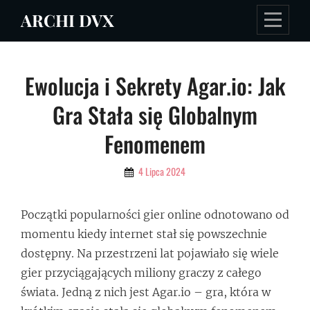
Skip
ARCHI DVX
to
content
Nawigacja
Ewolucja i Sekrety Agar.io: Jak
wpisu
Gra Stała się Globalnym
Fenomenem
By
4 Lipca 2024
Admin
Początki popularności gier online odnotowano od
momentu kiedy internet stał się powszechnie
dostępny. Na przestrzeni lat pojawiało się wiele
gier przyciągających miliony graczy z całego
świata. Jedną z nich jest Agar.io – gra, która w