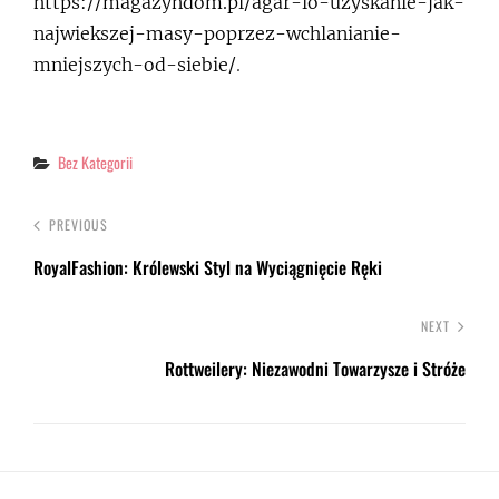
https://magazyndom.pl/agar-io-uzyskanie-jak-
najwiekszej-masy-poprzez-wchlanianie-
mniejszych-od-siebie/
.
Categories
Bez Kategorii
PREVIOUS
RoyalFashion: Królewski Styl na Wyciągnięcie Ręki
NEXT
Rottweilery: Niezawodni Towarzysze i Stróże