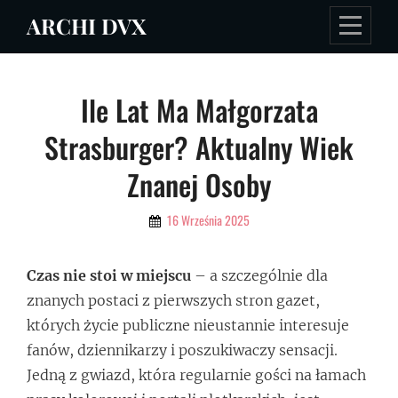
Skip
ARCHI DVX
to
content
Nawigacja
Ile Lat Ma Małgorzata
wpisu
Strasburger? Aktualny Wiek
Znanej Osoby
By
16 Września 2025
Admin
Czas nie stoi w miejscu
– a szczególnie dla
znanych postaci z pierwszych stron gazet,
których życie publiczne nieustannie interesuje
fanów, dziennikarzy i poszukiwaczy sensacji.
Jedną z gwiazd, która regularnie gości na łamach