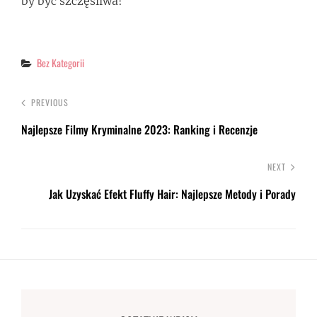
by być szczęśliwa!
Categories
Bez Kategorii
PREVIOUS
Najlepsze Filmy Kryminalne 2023: Ranking i Recenzje
NEXT
Jak Uzyskać Efekt Fluffy Hair: Najlepsze Metody i Porady