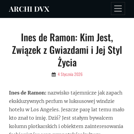
Skip
ARCHI DVX
to
content
Nawigacja
Ines de Ramon: Kim Jest,
wpisu
Związek z Gwiazdami i Jej Styl
Życia
By
4 Stycznia 2026
Admin
Ines de Ramon:
nazwisko tajemnicze jak zapach
ekskluzywnych perfum w luksusowej windzie
hotelu w Los Angeles. Jeszcze parę lat temu mało
kto znał to imię. Dziś? Jest stałym bywalcem
kolumn plotkarskich i obiektem zainteresowania