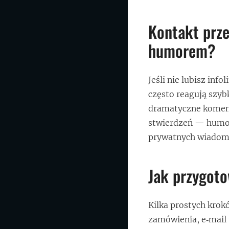
Kontakt prze
humorem?
Jeśli nie lubisz inf
często reagują szyb
dramatyczne komenta
stwierdzeń — humor
prywatnych wiadom
Jak przygot
Kilka prostych krok
zamówienia, e‑mail u