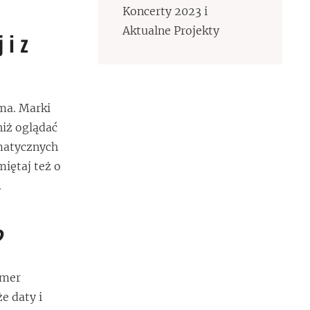
Koncerty 2023 i
Aktualne Projekty
 i z
ama. Marki
niż oglądać
amatycznych
iętaj też o
.
?
umer
że daty i