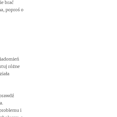
ie brać
na, poproś o
owiadomień
stuj różne
ziała
sprawdź
a.
 problemu i