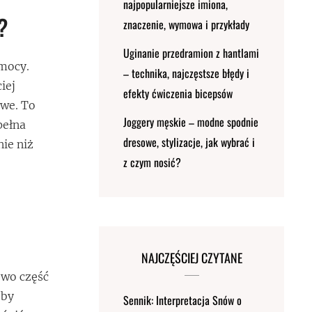
najpopularniejsze imiona,
?
znaczenie, wymowa i przykłady
Uginanie przedramion z hantlami
omocy.
– technika, najczęstsze błędy i
iej
efekty ćwiczenia bicepsów
owe. To
Joggery męskie – modne spodnie
pełna
dresowe, stylizacje, jak wybrać i
ie niż
z czym nosić?
NAJCZĘŚCIEJ CZYTANE
owo część
eby
Sennik: Interpretacja Snów o