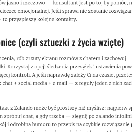
w jasno i rzeczowo — konsultant jest po to, by pomóc, n
cieczce emocjonalnej. Jeśli sprawa nie zostanie rozwiąza
to przyspieszy kolejne kontakty.
iec (czyli sztuczki z życia wzięte)
szenia, rób zrzuty ekranu rozmów z chatem i zachowuj
ki. Korzystaj z opcji śledzenia przesyłek i ustawienia p
ej kontroli. A jeśli naprawdę zależy Ci na czasie, przete
 chat + social media + e‑mail — z reguły jeden z nich zad
akt z Zalando może być prostszy niż myślisz: najpierw 
 spróbuj chat, a gdy trzeba — sięgnij po zalando infolini
ój i odrobina humoru to przepis na szybkie rozwiązanie