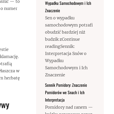
aśnić — to
Wypadku Samochodowym i Ich
ę o numer
Znaczenie
Sen o wypadku
samochodowym potrafi
obudzić bardziej niż
budzik zContinue
readingSennik:
estie
Interpretacja Snów o
eklamację.
Wypadku
trafią
Samochodowym i Ich
właszcza w
Znaczenie
ym herbatę
Sennik Pomidory: Znaczenie
Pomidorów we Snach i Ich
Interpretacja
ywy
Pomidory nad ranem —