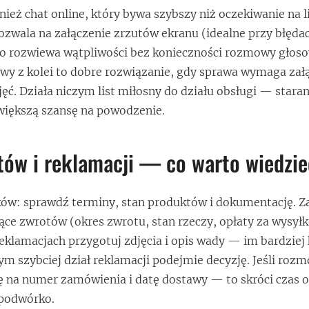
ież chat online, który bywa szybszy niż oczekiwanie na l
pozwala na załączenie zrzutów ekranu (idealne przy błęda
to rozwiewa wątpliwości bez konieczności rozmowy głoso
wy z kolei to dobre rozwiązanie, gdy sprawa wymaga zał
ć. Działa niczym list miłosny do działu obsługi — stara
większą szansę na powodzenie.
tów i reklamacji — co warto wiedzi
oków: sprawdź terminy, stan produktów i dokumentację. 
ące zwrotów (okres zwrotu, stan rzeczy, opłaty za wysyłk
reklamacjach przygotuj zdjęcia i opis wady — im bardziej
ym szybciej dział reklamacji podejmie decyzję. Jeśli roz
ę na numer zamówienia i datę dostawy — to skróci czas 
 podwórko.