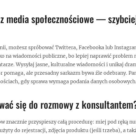
z media społecznościowe — szybciej
olinii, możesz spróbować Twittera, Facebooka lub Instagr
ko na wiadomości publiczne, bo lepiej naprawić problem 
rze. Wysyłaj jasne, kulturalne wiadomości i unikaj dr
 pomaga, ale przesadny sarkazm bywa źle odebrany. Pam
ościach, gdy sprawa wymaga podania danych osobowych
ować się do rozmowy z konsultantem
ów znacznie przyspieszy całą procedurę: miej pod ręką n
żyty do rejestracji, zdjęcia produktu (jeśli trzeba), a tak