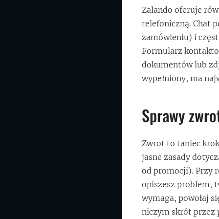
Zalando oferuje równ
telefoniczną. Chat 
zamówieniu) i częs
Formularz kontakto
dokumentów lub zdję
wypełniony, ma naj
Sprawy zwro
Zwrot to taniec kr
jasne zasady dotycz
od promocji). Przy 
opiszesz problem, t
wymaga, powołaj si
niczym skrót przez