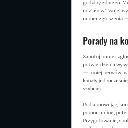
godziny zdarzeń. Mó
udziału w Twojej wy
numer zgłoszenia — 
Porady na kon
Zanotuj numer zgło
potwierdzenia wysył
— mniej nerwów, więc
kanały jednocześnie:
szybciej.
Podsumowując, kont
pomoc online, potem
Przygotowanie, spok