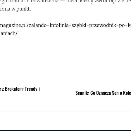
ego dramatu. Powodzenia — niech każdy zwrot będzie be
fiona w punkt.
llmagazine.pl/zalando-infolinia-szybki-przewodnik-po-
taniach/
 z Brokatem: Trendy i
Sennik: Co Oznacza Sen o Kol