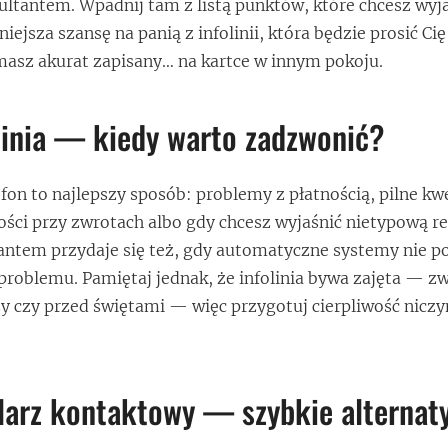
ltantem. Wpadnij tam z listą punktów, które chcesz wyj
iejsza szansę na panią z infolinii, która będzie prosić Ci
masz akurat zapisany… na kartce w innym pokoju.
linia — kiedy warto zadzwonić?
efon to najlepszy sposób: problemy z płatnością, pilne kw
ności przy zwrotach albo gdy chcesz wyjaśnić nietypową r
ntem przydaje się też, gdy automatyczne systemy nie po
roblemu. Pamiętaj jednak, że infolinia bywa zajęta — z
y czy przed świętami — więc przygotuj cierpliwość nicz
larz kontaktowy — szybkie alternat