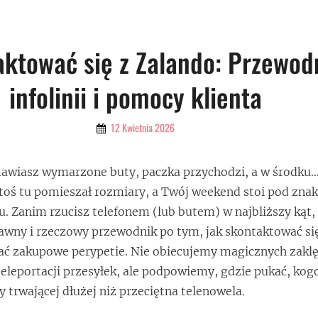
aktować się z Zalando: Przewod
infolinii i pomocy klienta
By
12 Kwietnia 2026
Admin
awiasz wymarzone buty, paczka przychodzi, a w środku
 Ktoś tu pomieszał rozmiary, a Twój weekend stoi pod zna
. Zanim rzucisz telefonem (lub butem) w najbliższy kąt
awny i rzeczowy przewodnik po tym, jak skontaktować si
ać zakupowe perypetie. Nie obiecujemy magicznych zaklę
leportacji przesyłek, ale podpowiemy, gdzie pukać, kogo
 trwającej dłużej niż przeciętna telenowela.