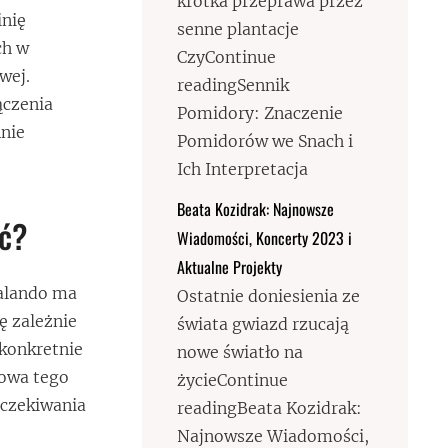
krótka przeprawa przez
inię
senne plantacje
ch w
CzyContinue
wej.
readingSennik
ączenia
Pomidory: Znaczenie
nnie
Pomidorów we Snach i
Ich Interpretacja
Beata Kozidrak: Najnowsze
eć?
Wiadomości, Koncerty 2023 i
Aktualne Projekty
Zalando ma
Ostatnie doniesienia ze
ę zależnie
świata gwiazd rzucają
 konkretnie
nowe światło na
mowa tego
życieContinue
oczekiwania
readingBeata Kozidrak:
Najnowsze Wiadomości,