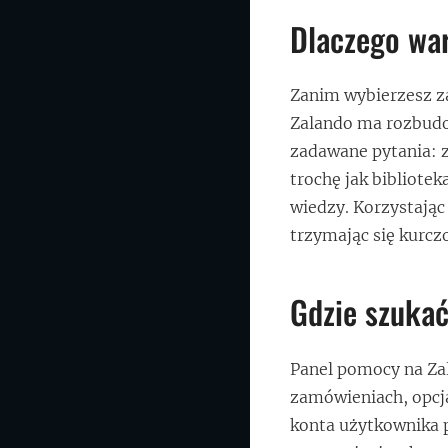
Dlaczego war
Zanim wybierzesz za
Zalando ma rozbudow
zadawane pytania: 
trochę jak bibliote
wiedzy. Korzystając
trzymając się kurcz
Gdzie szuka
Panel pomocy na Za
zamówieniach, opcj
konta użytkownika p