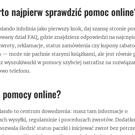
to najpierw sprawdzić pomoc online
lando infolinia jako pierwszy krok, daj szansę stronie p
any dział FAQ, gdzie znajdziesz odpowiedzi na najczęśc
zwroty, reklamacje, status zamówienia czy kupony rabat
ka — może nie pachnie starymi książkami, ale jest równie 
 z wyszukiwarki w pomocy szybciej natrafisz na rozwiązan
owo telefonu.
ć pomocy online?
lando to centrum dowodzenia: masz tam informacje o
ach wysyłki, regulaminie i procedurach zwrotów. Dodatk
ozwala śledzić status paczki i inicjować zwrot bez potrz