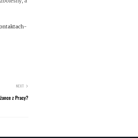
zbolesny, a
kontaktach-
NEXT
eżance z Pracy?