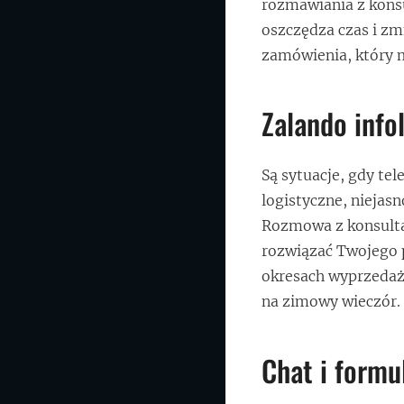
rozmawiania z konsu
oszczędza czas i zmn
zamówienia, który 
Zalando info
Są sytuacje, gdy tel
logistyczne, niejas
Rozmowa z konsulta
rozwiązać Twojego p
okresach wyprzedaż
na zimowy wieczór.
Chat i formu