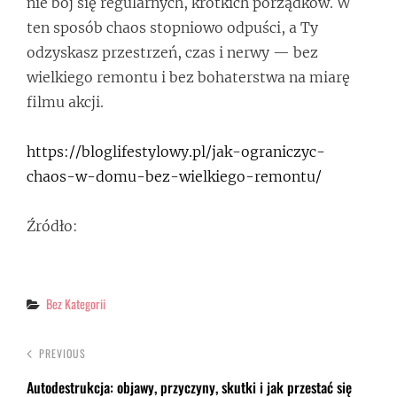
nie bój się regularnych, krótkich porządków. W
ten sposób chaos stopniowo odpuści, a Ty
odzyskasz przestrzeń, czas i nerwy — bez
wielkiego remontu i bez bohaterstwa na miarę
filmu akcji.
https://bloglifestylowy.pl/jak-ograniczyc-
chaos-w-domu-bez-wielkiego-remontu/
Źródło:
Categories
Bez Kategorii
PREVIOUS
Autodestrukcja: objawy, przyczyny, skutki i jak przestać się