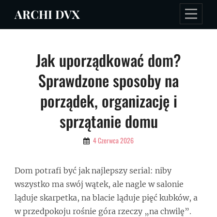
Skip
ARCHI DVX
to
content
Nawigacja
Jak uporządkować dom?
wpisu
Sprawdzone sposoby na
porządek, organizację i
sprzątanie domu
By
4 Czerwca 2026
Admin
Dom potrafi być jak najlepszy serial: niby
wszystko ma swój wątek, ale nagle w salonie
ląduje skarpetka, na blacie ląduje pięć kubków, a
w przedpokoju rośnie góra rzeczy „na chwilę”.