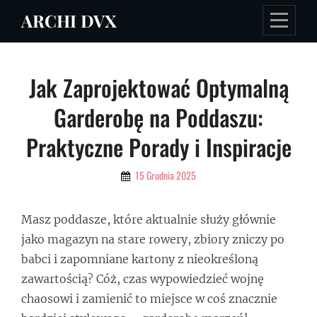
Skip
ARCHI DVX
to
content
Nawigacja
Jak Zaprojektować Optymalną
wpisu
Garderobę na Poddaszu:
Praktyczne Porady i Inspiracje
By
15 Grudnia 2025
Admin
Masz poddasze, które aktualnie służy głównie
jako magazyn na stare rowery, zbiory zniczy po
babci i zapomniane kartony z nieokreśloną
zawartością? Cóż, czas wypowiedzieć wojnę
chaosowi i zamienić to miejsce w coś znacznie