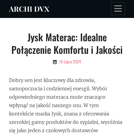
Skip
ARCHI DVX
to
content
Nawigacja
Jysk Materac: Idealne
wpisu
Połączenie Komfortu i Jakości
By
16 Lipca 2024
Admin
Dobry sen jest kluczowy dla zdrowia,
samopoczucia i codziennej energii. Wybór
odpowiedniego materaca może znacząco
wpłynąć na jakość naszego snu. W tym
kontekście marka Jysk, znana z oferowania
szerokiej gamy produktów do sypialni, wyróżnia
się jako jeden z czołowych dostawców