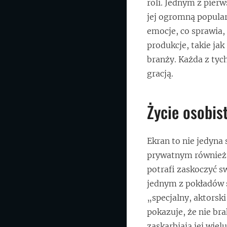
roli. Jednym z pier
jej ogromną popular
emocje, co sprawia, 
produkcje, takie jak
branży. Każda z ty
gracją.
Życie osobi
Ekran to nie jedyna
prywatnym również u
potrafi zaskoczyć 
jednym z pokładów s
„specjalny, aktorski
pokazuje, że nie br
zaskarbiają jej wie