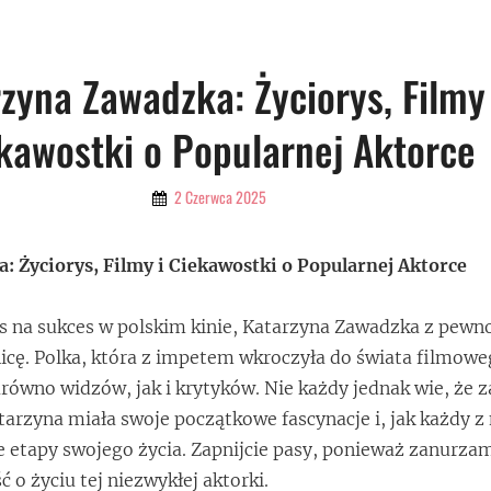
zyna Zawadzka: Życiorys, Filmy 
kawostki o Popularnej Aktorce
By
2 Czerwca 2025
Admin
: Życiorys, Filmy i Ciekawostki o Popularnej Aktorce
is na sukces w polskim kinie, Katarzyna Zawadzka z pewn
icę. Polka, która z impetem wkroczyła do świata filmowe
równo widzów, jak i krytyków. Nie każdy jednak wie, że z
tarzyna miała swoje początkowe fascynacje i, jak każdy z 
e etapy swojego życia. Zapnijcie pasy, ponieważ zanurzam
 o życiu tej niezwykłej aktorki.