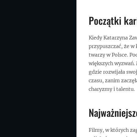
Początki kar
Kiedy Katarzyna Zaw
przypuszczać, że w 
twarzy w Polsce. Po
większych wyzwań. M
gdzie rozwijała swo
czasu, zanim zaczęł
charyzmy i talentu.
Najważniejsze
Filmy, w których za