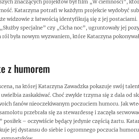
wszych znaczących projektów był film „W ciemności”, któr
ność. Katarzyna potrafi w każdym projekcie wydobyć sub
że widzowie z łatwością identyfikują się z jej postaciami.
 „Służby specjalne” czy „Cicha noc”, ugruntowały jej poz
ch ról była nowym wyzwaniem, które Katarzyna pokonywał
ste z humorem
 scena, na której Katarzyna Zawadzka pokazuje swój talen
wielbia zaskakiwać. Choć zwykle trzyma się z dala od sk
swoich fanów nieoczekiwanym poczuciem humoru. Jak wted
amolotu przebrała się za stewardessę i zaczęła serwowa
” posiłek – oczywiście będący jedynie częścią żartu. Kata
akuje jej dystansu do siebie i ogromnego poczucia humoru
lu sympatyków.