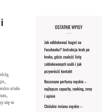
i
OSTATNIE WPISY
Jak odblokować kogoś na
Facebooku? Instrukcja krok po
kroku, gdzie znaleźć listę
zablokowanych osób i jak
przywrócić kontakt
ością
Rossmann perfumy męskie –
go,
najlepsze zapachy, ranking, ceny
anim stała
nas,
i opinie
y się w
Chińskie imiona męskie –