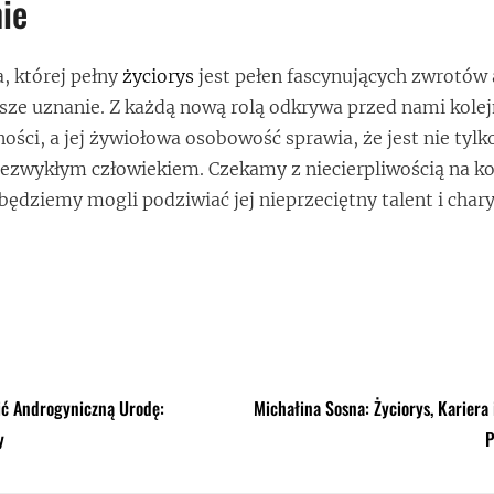
ie
, której pełny
życiorys
jest pełen fascynujących zwrotów a
sze uznanie. Z każdą nową rolą odkrywa przed nami kole
ości, a jej żywiołowa osobowość sprawia, że jest nie tylk
niezwykłym człowiekiem. Czekamy z niecierpliwością na ko
 będziemy mogli podziwiać jej nieprzeciętny talent i char
ić Androgyniczną Urodę:
Michałina Sosna: Życiorys, Kariera 
y
P