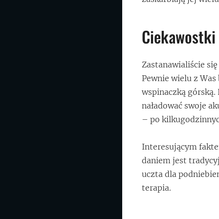
Ciekawostki 
Zastanawialiście s
Pewnie wielu z Was 
wspinaczką górską. 
naładować swoje ak
– po kilkugodzinnych
Interesującym fakte
daniem jest tradycyj
uczta dla podniebien
terapia.