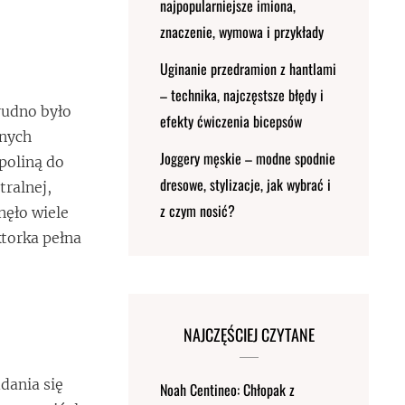
najpopularniejsze imiona,
znaczenie, wymowa i przykłady
Uginanie przedramion z hantlami
– technika, najczęstsze błędy i
rudno było
efekty ćwiczenia bicepsów
lnych
Joggery męskie – modne spodnie
poliną do
dresowe, stylizacje, jak wybrać i
tralnej,
z czym nosić?
nęło wiele
ktorka pełna
NAJCZĘŚCIEJ CZYTANE
dania się
Noah Centineo: Chłopak z