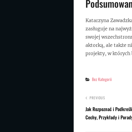
Podsumowan
Katarzyna Zawadzka
zasługuje na najwyż
swojej wszechstronn
aktorką, ale także 
projekty, w których
Categories
Bez Kategorii
PREVIOUS
Jak Rozpoznać i Podkreśl
Cechy, Przykłady i Porad