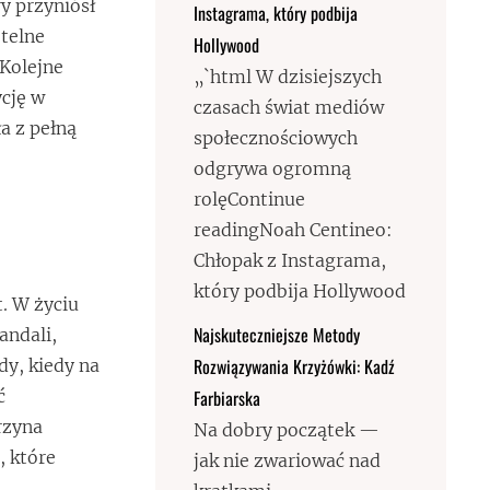
y przyniósł
Instagrama, który podbija
telne
Hollywood
 Kolejne
„`html W dzisiejszych
ycję w
czasach świat mediów
a z pełną
społecznościowych
odgrywa ogromną
rolęContinue
readingNoah Centineo:
Chłopak z Instagrama,
który podbija Hollywood
t. W życiu
Najskuteczniejsze Metody
andali,
Rozwiązywania Krzyżówki: Kadź
y, kiedy na
Farbiarska
ć
rzyna
Na dobry początek —
, które
jak nie zwariować nad