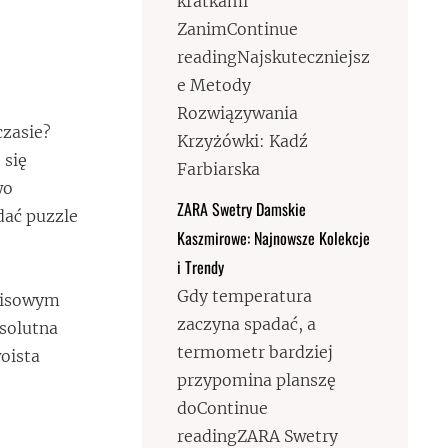
kratkami
ZanimContinue
readingNajskuteczniejsz
e Metody
Rozwiązywania
czasie?
Krzyżówki: Kadź
 się
Farbiarska
wo
ZARA Swetry Damskie
dać puzzle
Kaszmirowe: Najnowsze Kolekcje
i Trendy
Gdy temperatura
opisowym
zaczyna spadać, a
bsolutna
termometr bardziej
woista
przypomina planszę
doContinue
readingZARA Swetry