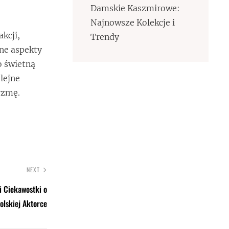
Damskie Kaszmirowe:
Najnowsze Kolekcje i
kcji,
Trendy
jne aspekty
o świetną
lejne
yzmę.
NEXT
i Ciekawostki o
olskiej Aktorce