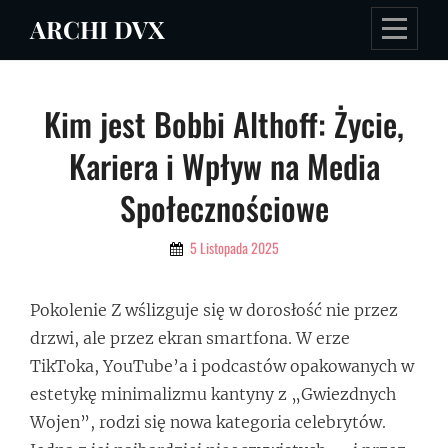
Skip
ARCHI DVX
to
content
Nawigacja
Kim jest Bobbi Althoff: Życie,
wpisu
Kariera i Wpływ na Media
Społecznościowe
By
5 Listopada 2025
Admin
Pokolenie Z wślizguje się w dorosłość nie przez
drzwi, ale przez ekran smartfona. W erze
TikToka, YouTube’a i podcastów opakowanych w
estetykę minimalizmu kantyny z „Gwiezdnych
Wojen”, rodzi się nowa kategoria celebrytów.