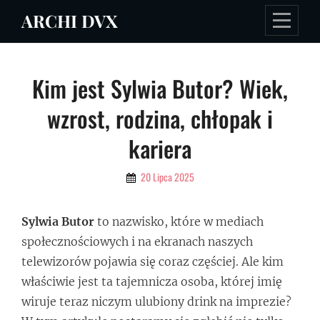
Skip
ARCHI DVX
to
content
Nawigacja
Kim jest Sylwia Butor? Wiek,
wpisu
wzrost, rodzina, chłopak i
kariera
By
20 Lipca 2025
Admin
Sylwia Butor
to nazwisko, które w mediach
społecznościowych i na ekranach naszych
telewizorów pojawia się coraz częściej. Ale kim
właściwie jest ta tajemnicza osoba, której imię
wiruje teraz niczym ulubiony drink na imprezie?