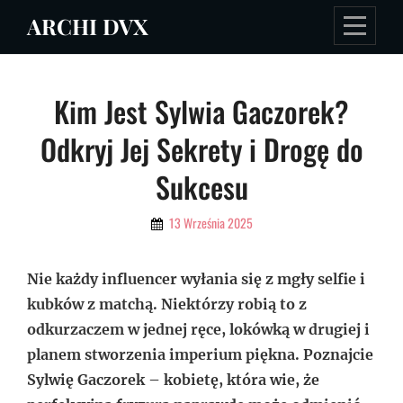
Skip
ARCHI DVX
to
content
Nawigacja
Kim Jest Sylwia Gaczorek?
wpisu
Odkryj Jej Sekrety i Drogę do
Sukcesu
By
13 Września 2025
Admin
Nie każdy influencer wyłania się z mgły selfie i
kubków z matchą. Niektórzy robią to z
odkurzaczem w jednej ręce, lokówką w drugiej i
planem stworzenia imperium piękna. Poznajcie
Sylwię Gaczorek – kobietę, która wie, że