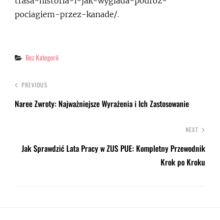
trasa-historia-i-jak-wyglada-podroz-
pociagiem-przez-kanade/
.
Categories
Bez Kategorii
PREVIOUS
Naree Zwroty: Najważniejsze Wyrażenia i Ich Zastosowanie
NEXT
Jak Sprawdzić Lata Pracy w ZUS PUE: Kompletny Przewodnik
Krok po Kroku