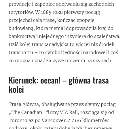
prowincje i zapobiec oderwaniu się zachodnich
terytoriów. W 1885 roku pierwszy pociąg
przejechał całą trasę, kończąc epopeję
budowlaną, która niemal doprowadziła kraj do
bankructwa i niejednego inżyniera do szaleństwa.
Dziś kolej transkanadyjska to więcej niż środek
transportu – to symbol jedności narodowej i coś,
co można uznać za żywe muzeum na szynach.
Kierunek: ocean! – główna trasa
kolei
Trasa główna, obsługiwana przez słynny pociąg
„The Canadian” firmy VIA Rail, rozciąga się od
Toronto aż po Vancouver. 4 466 kilometrów
podróży, około cztery doby jazdy bez przerwy,