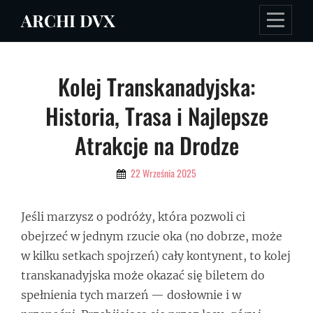
Skip
ARCHI DVX
to
content
Nawigacja
Kolej Transkanadyjska:
wpisu
Historia, Trasa i Najlepsze
Atrakcje na Drodze
By
22 Września 2025
Admin
Jeśli marzysz o podróży, która pozwoli ci
obejrzeć w jednym rzucie oka (no dobrze, może
w kilku setkach spojrzeń) cały kontynent, to kolej
transkanadyjska może okazać się biletem do
spełnienia tych marzeń — dosłownie i w