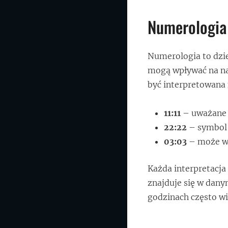
Numerologia
Numerologia to dzie
mogą wpływać na nas
być interpretowana 
11:11
– uważane z
22:22
– symbol 
03:03
– może ws
Każda interpretacja
znajduje się w dany
godzinach często wią