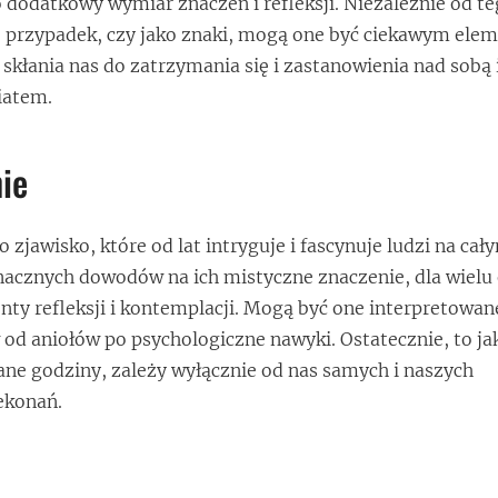
 dodatkowy wymiar znaczeń i refleksji. Niezależnie od te
o przypadek, czy jako znaki, mogą one być ciekawym el
 skłania nas do zatrzymania się i zastanowienia nad sobą 
iatem.
ie
 zjawisko, które od lat intryguje i fascynuje ludzi na cał
nacznych dowodów na ich mistyczne znaczenie, dla wielu
y refleksji i kontemplacji. Mogą być one interpretowan
od aniołów po psychologiczne nawyki. Ostatecznie, to ja
ne godziny, zależy wyłącznie od nas samych i naszych
ekonań.