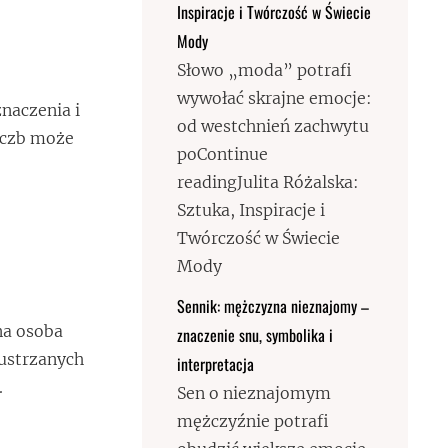
Inspiracje i Twórczość w Świecie
Mody
Słowo „moda” potrafi
wywołać skrajne emocje:
znaczenia i
od westchnień zachwytu
liczb może
poContinue
readingJulita Różalska:
Sztuka, Inspiracje i
Twórczość w Świecie
Mody
Sennik: mężczyzna nieznajomy –
na osoba
znaczenie snu, symbolika i
lustrzanych
interpretacja
.
Sen o nieznajomym
mężczyźnie potrafi