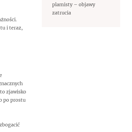
plamisty – objawy
zatrucia
żności.
u i teraz,
e
oznacznych
 to zjawisko
b po prostu
zbogacić