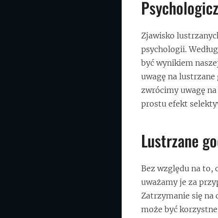
Psychologicz
Zjawisko lustrzany
psychologii. Według
być wynikiem naszej
uwagę na lustrzane
zwrócimy uwagę na 
prostu efekt selekty
Lustrzane go
Bez względu na to, 
uważamy je za przy
Zatrzymanie się na 
może być korzystne 