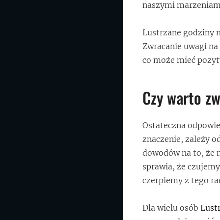
naszymi marzeniami
Lustrzane godziny 
Zwracanie uwagi na 
co może mieć pozyt
Czy warto zw
Ostateczna odpowied
znaczenie, zależy 
dowodów na to, że m
sprawia, że czujemy
czerpiemy z tego ra
Dla wielu osób
Lust