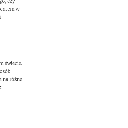
go, czy
ementem w
i
ym świecie.
 osób
e na różne
k