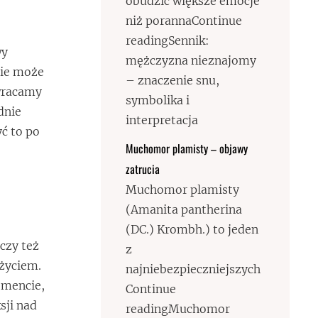
obudzić większe emocje
niż porannaContinue
readingSennik:
wy
mężczyzna nieznajomy
nie może
– znaczenie snu,
zwracamy
symbolika i
dnie
interpretacja
ć to po
Muchomor plamisty – objawy
zatrucia
Muchomor plamisty
(Amanita pantherina
(DC.) Krombh.) to jeden
czy też
z
życiem.
najniebezpieczniejszych
omencie,
Continue
sji nad
readingMuchomor