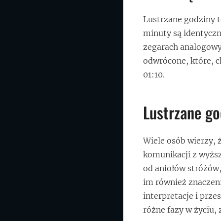
Lustrzane godziny t
minuty są identyczn
zegarach analogowyc
odwrócone, które, ch
01:10.
Lustrzane go
Wiele osób wierzy, 
komunikacji z wyższ
od aniołów stróżów,
im również znaczeni
interpretacje i prz
różne fazy w życiu,