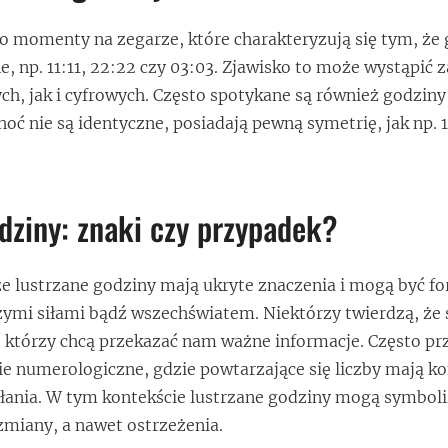
o momenty na zegarze, które charakteryzują się tym, że 
e, np. 11:11, 22:22 czy 03:03. Zjawisko to może wystąpić
h, jak i cyfrowych. Często spotykane są również godziny
oć nie są identyczne, posiadają pewną symetrię, jak np. 
dziny: znaki czy przypadek?
że lustrzane godziny mają ukryte znaczenia i mogą być f
ymi siłami bądź wszechświatem. Niektórzy twierdzą, że s
 którzy chcą przekazać nam ważne informacje. Często prz
e numerologiczne, gdzie powtarzające się liczby mają k
esłania. W tym kontekście lustrzane godziny mogą symbol
 zmiany, a nawet ostrzeżenia.