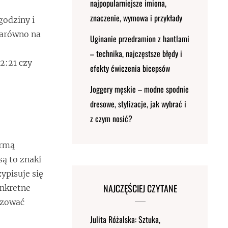
najpopularniejsze imiona,
znaczenie, wymowa i przykłady
godziny i
 zarówno na
Uginanie przedramion z hantlami
– technika, najczęstsze błędy i
12:21 czy
efekty ćwiczenia bicepsów
Joggery męskie – modne spodnie
dresowe, stylizacje, jak wybrać i
z czym nosić?
ormą
ą to znaki
ypisuje się
NAJCZĘŚCIEJ CZYTANE
onkretne
izować
Julita Różalska: Sztuka,