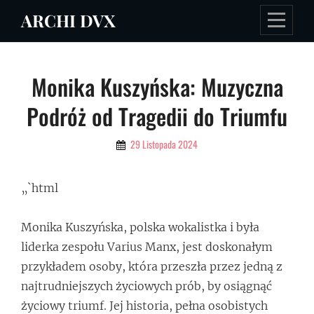
Skip
ARCHI DVX
to
content
Nawigacja
Monika Kuszyńska: Muzyczna
wpisu
Podróż od Tragedii do Triumfu
By
29 Listopada 2024
Admin
„`html
Monika Kuszyńska, polska wokalistka i była
liderka zespołu Varius Manx, jest doskonałym
przykładem osoby, która przeszła przez jedną z
najtrudniejszych życiowych prób, by osiągnąć
życiowy triumf. Jej historia, pełna osobistych