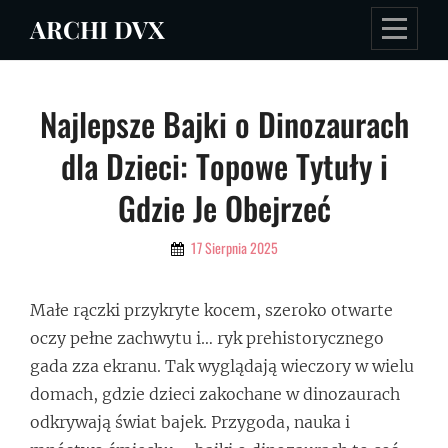
Skip
ARCHI DVX
to
content
Nawigacja
Najlepsze Bajki o Dinozaurach
wpisu
dla Dzieci: Topowe Tytuły i
Gdzie Je Obejrzeć
By
17 Sierpnia 2025
Admin
Małe rączki przykryte kocem, szeroko otwarte
oczy pełne zachwytu i… ryk prehistorycznego
gada zza ekranu. Tak wyglądają wieczory w wielu
domach, gdzie dzieci zakochane w dinozaurach
odkrywają świat bajek. Przygoda, nauka i