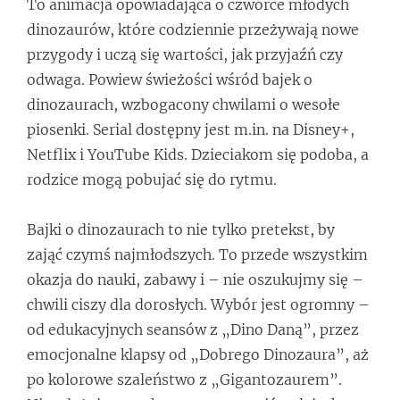
To animacja opowiadająca o czwórce młodych
dinozaurów, które codziennie przeżywają nowe
przygody i uczą się wartości, jak przyjaźń czy
odwaga. Powiew świeżości wśród bajek o
dinozaurach, wzbogacony chwilami o wesołe
piosenki. Serial dostępny jest m.in. na Disney+,
Netflix i YouTube Kids. Dzieciakom się podoba, a
rodzice mogą pobujać się do rytmu.
Bajki o dinozaurach to nie tylko pretekst, by
zająć czymś najmłodszych. To przede wszystkim
okazja do nauki, zabawy i – nie oszukujmy się –
chwili ciszy dla dorosłych. Wybór jest ogromny –
od edukacyjnych seansów z „Dino Daną”, przez
emocjonalne klapsy od „Dobrego Dinozaura”, aż
po kolorowe szaleństwo z „Gigantozaurem”.