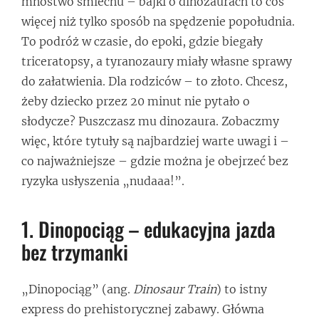
mnóstwo śmiechu – bajki o dinozaurach to coś
więcej niż tylko sposób na spędzenie popołudnia.
To podróż w czasie, do epoki, gdzie biegały
triceratopsy, a tyranozaury miały własne sprawy
do załatwienia. Dla rodziców – to złoto. Chcesz,
żeby dziecko przez 20 minut nie pytało o
słodycze? Puszczasz mu dinozaura. Zobaczmy
więc, które tytuły są najbardziej warte uwagi i –
co najważniejsze – gdzie można je obejrzeć bez
ryzyka usłyszenia „nudaaa!”.
1. Dinopociąg – edukacyjna jazda
bez trzymanki
„Dinopociąg” (ang.
Dinosaur Train
) to istny
express do prehistorycznej zabawy. Główna