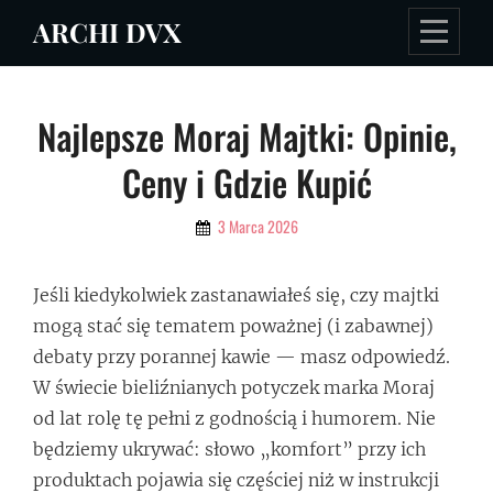
Skip
ARCHI DVX
to
content
Nawigacja
Najlepsze Moraj Majtki: Opinie,
wpisu
Ceny i Gdzie Kupić
By
3 Marca 2026
Admin
Jeśli kiedykolwiek zastanawiałeś się, czy majtki
mogą stać się tematem poważnej (i zabawnej)
debaty przy porannej kawie — masz odpowiedź.
W świecie bieliźnianych potyczek marka Moraj
od lat rolę tę pełni z godnością i humorem. Nie
będziemy ukrywać: słowo „komfort” przy ich
produktach pojawia się częściej niż w instrukcji