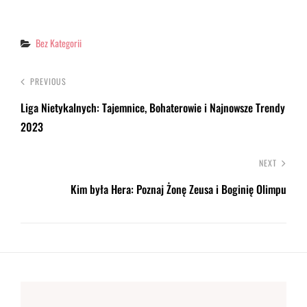
Categories
Bez Kategorii
PREVIOUS
Liga Nietykalnych: Tajemnice, Bohaterowie i Najnowsze Trendy
2023
NEXT
Kim była Hera: Poznaj Żonę Zeusa i Boginię Olimpu