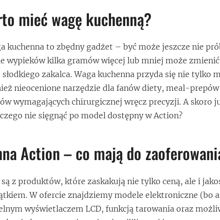
rto mieć wagę kuchenną?
aga kuchenna to zbędny gadżet – być może jeszcze nie pr
ie wypieków kilka gramów więcej lub mniej może zmienić
 słodkiego zakalca. Waga kuchenna przyda się nie tylko 
eż nieocenione narzędzie dla fanów diety, meal-prepów 
ów wymagających chirurgicznej wręcz precyzji. A skoro j
czego nie sięgnąć po model dostępny w Action?
na Action – co mają do zaoferowani
są z produktów, które zaskakują nie tylko ceną, ale i jako
ątkiem. W ofercie znajdziemy modele elektroniczne (bo
ytelnym wyświetlaczem LCD, funkcją tarowania oraz możli