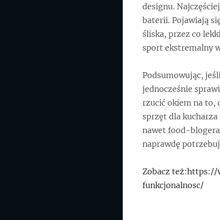
designu. Najczęście
baterii. Pojawiają 
śliska, przez co le
sport ekstremalny w
Podsumowując, jeśli 
jednocześnie spraw
rzucić okiem na to, 
sprzęt dla kucharza
nawet food-blogera-
naprawdę potrzebuje
Zobacz też:https:
funkcjonalnosc/