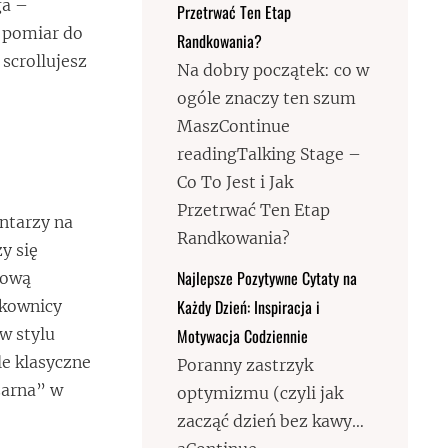
ga –
Przetrwać Ten Etap
ę pomiar do
Randkowania?
 scrollujesz
Na dobry początek: co w
ogóle znaczy ten szum
MaszContinue
readingTalking Stage –
Co To Jest i Jak
Przetrwać Ten Etap
ntarzy na
Randkowania?
y się
Najlepsze Pozytywne Cytaty na
sową
Każdy Dzień: Inspiracja i
tkownicy
Motywacja Codziennie
w stylu
le klasyczne
Poranny zastrzyk
zarna” w
optymizmu (czyli jak
zacząć dzień bez kawy…