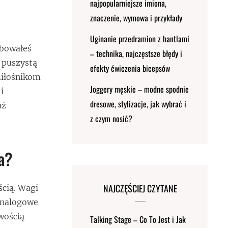
najpopularniejsze imiona,
znaczenie, wymowa i przykłady
Uginanie przedramion z hantlami
óbowałeś
– technika, najczęstsze błędy i
 puszystą
efekty ćwiczenia bicepsów
miłośnikom
Joggery męskie – modne spodnie
i
dresowe, stylizacje, jak wybrać i
uż
z czym nosić?
a?
NAJCZĘŚCIEJ CZYTANE
ścią. Wagi
 analogowe
wością
Talking Stage – Co To Jest i Jak