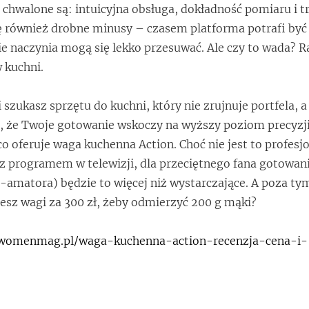
j chwalone są: intuicyjna obsługa, dokładność pomiaru i t
się również drobne minusy – czasem platforma potrafi być
kkie naczynia mogą się lekko przesuwać. Ale czy to wada? 
 kuchni.
szukasz sprzętu do kuchni, który nie zrujnuje portfela, a
i, że Twoje gotowanie wskoczy na wyższy poziom precyzj
co oferuje waga kuchenna Action. Choć nie jest to profesj
 z programem w telewizji, dla przeciętnego fana gotowani
amatora) będzie to więcej niż wystarczające. A poza ty
sz wagi za 300 zł, żeby odmierzyć 200 g mąki?
//womenmag.pl/waga-kuchenna-action-recenzja-cena-i-