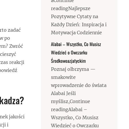
aContinue
readingNajlepsze
Pozytywne Cytaty na
Każdy Dzień: Inspiracja i
rto zadać
Motywacja Codziennie
aw po
Alabai – Wszystko, Co Musisz
łem? Zwróć
Wiedzieć o Owczarku
cieszyć
Środkowoazjatyckim
zas reakcji
Poznaj olbrzyma —
dpowiedź
smakowite
wprowadzenie do świata
Alabai Jeśli
zkadza?
myślisz,Continue
readingAlabai –
nek jakości
Wszystko, Co Musisz
ji i
Wiedzieć o Owczarku