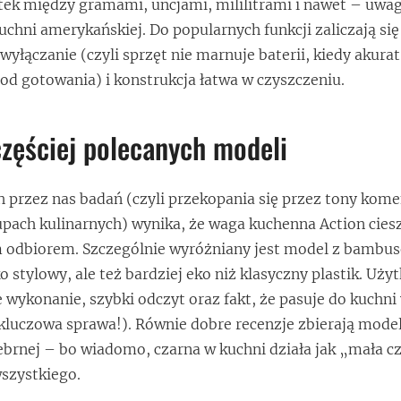
tek między gramami, uncjami, mililitrami i nawet – uwa
uchni amerykańskiej. Do popularnych funkcji zaliczają si
yłączanie (czyli sprzęt nie marnuje baterii, kiedy akurat
od gotowania) i konstrukcja łatwa w czyszczeniu.
zęściej polecanych modeli
przez nas badań (czyli przekopania się przez tony kome
rupach kulinarnych) wynika, że waga kuchenna Action ciesz
 odbiorem. Szczególnie wyróżniany jest model z bambu
o stylowy, ale też bardziej eko niż klasyczny plastik. Uży
 wykonanie, szybki odczyt oraz fakt, że pasuje do kuchni 
 kluczowa sprawa!). Równie dobre recenzje zbierają mode
srebrnej – bo wiadomo, czarna w kuchni działa jak „mała c
wszystkiego.