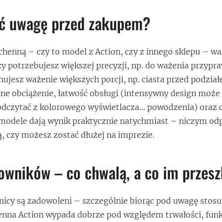
ić uwagę przed zakupem?
henną – czy to model z Action, czy z innego sklepu – wa
Czy potrzebujesz większej precyzji, np. do ważenia przypr
ujesz ważenie większych porcji, np. ciasta przed podzia
e obciążenie, łatwość obsługi (intensywny design może 
 odczytać z kolorowego wyświetlacza… powodzenia) oraz c
 modele dają wynik praktycznie natychmiast – niczym o
, czy możesz zostać dłużej na imprezie.
owników – co chwalą, a co im przes
icy są zadowoleni – szczególnie biorąc pod uwagę stosu
nna Action wypada dobrze pod względem trwałości, funkc