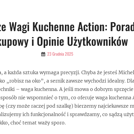
ze Wagi Kuchenne Action: Pora
kupowy i Opinie Użytkowników
By
23 Grudnia 2025
Admin
, a każda sztuka wymaga precyzji. Chyba że jesteś Mich
ko „robisz na oko”, a sernik zawsze wychodzi idealny. Dla
echniki – waga kuchenna. A jeśli mowa o dobrym sprzęcie
e sposób nie wspomnieć o tym, co oferuje waga kuchenna 
pę (czy może raczej pod szalkę) bierzemy najciekawsze m
nalizujemy ich funkcjonalność i sprawdzamy, co sądzą uży
ekko, choć temat waży sporo.