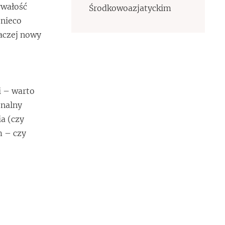
rwałość
Środkowoazjatyckim
 nieco
Raczej nowy
i – warto
onalny
a (czy
m – czy