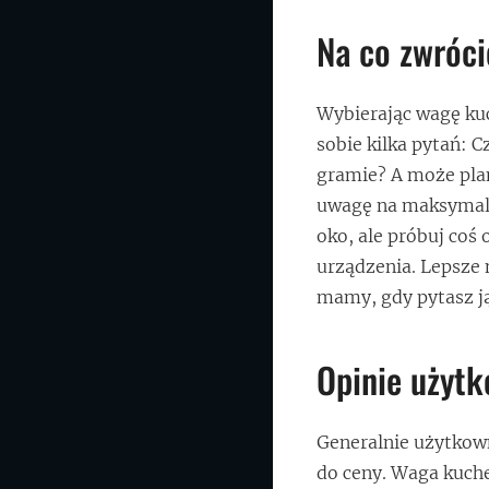
Na co zwróc
Wybierając wagę kuc
sobie kilka pytań: 
gramie? A może plan
uwagę na maksymaln
oko, ale próbuj coś
urządzenia. Lepsze
mamy, gdy pytasz ją
Opinie użytk
Generalnie użytkown
do ceny. Waga kuche