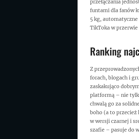
przełączania jednos
funtami dla fanów k
5 kg, automatyczne w
TikToka w przerwie 
Ranking najc
Z przeprowadzonych 
forach, blogach i g
zaskakująco dobrym
platformą – nie tylk
chwalą go za solidne
boho (a to przecież
w wersji czarnej i 
szafie – pasuje do 