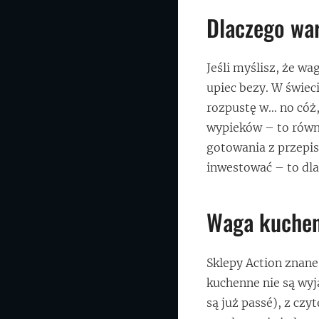
Dlaczego wa
Jeśli myślisz, że w
upiec bezy. W świec
rozpustę w… no cóż,
wypieków – to równi
gotowania z przepis
inwestować – to dla
Waga kuchen
Sklepy Action znane 
kuchenne nie są wyj
są już passé), z cz