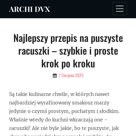
Skip
ARCHI DVX
to
content
Nawigacja
Najlepszy przepis na puszyste
wpisu
racuszki – szybkie i proste
krok po kroku
By
7 Sierpnia 2025
Admin
Są takie kulinarne chwile, w których nawet
najbardziej wyrafinowany smakosz marzy
jedynie o czymś prostym, puchatym i słodkim.
Właśnie wtedy do kuchni wkraczają one –
racuszki! Ale nie byle jakie, bo te puszyste, jak