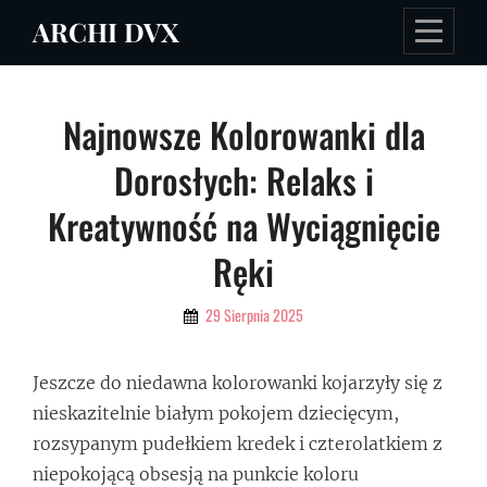
Skip
ARCHI DVX
to
content
Nawigacja
Najnowsze Kolorowanki dla
wpisu
Dorosłych: Relaks i
Kreatywność na Wyciągnięcie
Ręki
By
29 Sierpnia 2025
Admin
Jeszcze do niedawna kolorowanki kojarzyły się z
nieskazitelnie białym pokojem dziecięcym,
rozsypanym pudełkiem kredek i czterolatkiem z
niepokojącą obsesją na punkcie koloru