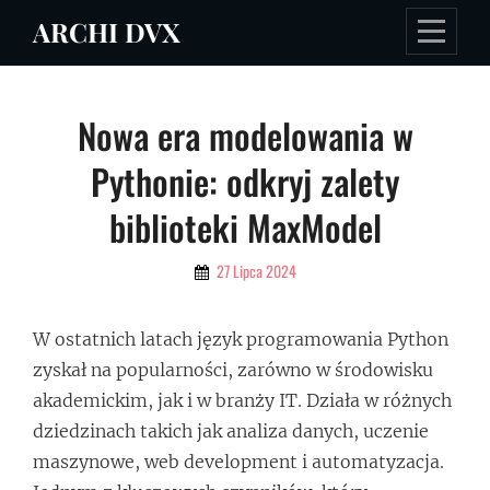
Skip
ARCHI DVX
to
content
Nawigacja
Nowa era modelowania w
wpisu
Pythonie: odkryj zalety
biblioteki MaxModel
By
27 Lipca 2024
Admin
W ostatnich latach język programowania Python
zyskał na popularności, zarówno w środowisku
akademickim, jak i w branży IT. Działa w różnych
dziedzinach takich jak analiza danych, uczenie
maszynowe, web development i automatyzacja.