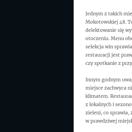
Jednym z takich miej
Mokotowskiej 48. T
delektowanie się w
otoczeniu. Menu obe
selekcja win sprawi
restauracji jest pr
czy spotkanie z przy
Innym godnym uwagi
miejsce zachwyca n
klimatem. Restaurac
z lokalnych i sezon
zieleni, co sprawia,
w prawdziwej miejsk