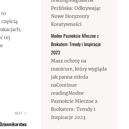
readingMagdalena
Perlińska: Odkrywając
 to
Nowe Horyzonty
 częścią
Kreatywności
wakacjach,
Modne Paznokcie Mleczne z
ć tej
Brokatem: Trendy i Inspiracje
 w
2023
Masz ochotę na
manicure, który wygląda
jak panna młoda
naContinue
readingModne
Paznokcie Mleczne z
Brokatem: Trendy i
NEXT
Inspiracje 2023
 Dziennikarstwa