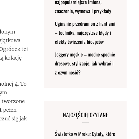
najpopularniejsze imiona,
znaczenie, wymowa i przykłady
Uginanie przedramion z hantlami
elonym
– technika, najczęstsze błędy i
yjątkowa
efekty ćwiczenia bicepsów
 Ogródek tej
Joggery męskie – modne spodnie
ą kolację
dresowe, stylizacje, jak wybrać i
z czym nosić?
olnej 4. To
nym
, tworzone
t pełen
NAJCZĘŚCIEJ CZYTANE
czuć się jak
Światełko w Mroku: Cytaty, które