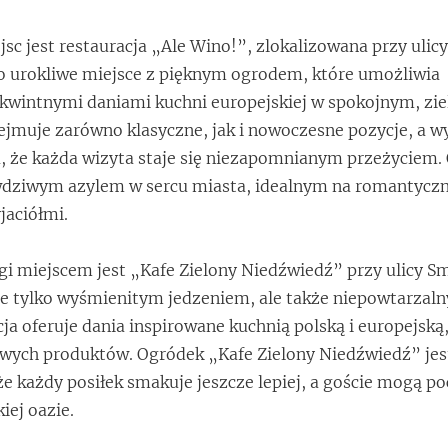
sc jest restauracja „Ale Wino!”, zlokalizowana przy ulicy
o urokliwe miejsce z pięknym ogrodem, które umożliwia
ykwintnymi daniami kuchni europejskiej w spokojnym, zi
jmuje zarówno klasyczne, jak i nowoczesne pozycje, a w
a, że każda wizyta staje się niezapomnianym przeżyciem.
awdziwym azylem w sercu miasta, idealnym na romantyczn
jaciółmi.
 miejscem jest „Kafe Zielony Niedźwiedź” przy ulicy Sm
ie tylko wyśmienitym jedzeniem, ale także niepowtarzal
ja oferuje dania inspirowane kuchnią polską i europejską
owych produktów. Ogródek „Kafe Zielony Niedźwiedź” jes
 że każdy posiłek smakuje jeszcze lepiej, a goście mogą po
iej oazie.