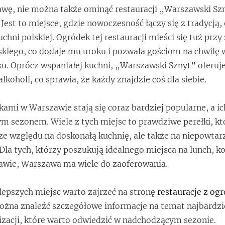
wę, nie można także ominąć restauracji „Warszawski Sz
. Jest to miejsce, gdzie nowoczesność łączy się z tradycją,
hni polskiej. Ogródek tej restauracji mieści się tuż przy
kiego, co dodaje mu uroku i pozwala gościom na chwilę 
ku. Oprócz wspaniałej kuchni, „Warszawski Sznyt” oferuj
alkoholi, co sprawia, że każdy znajdzie coś dla siebie.
kami w Warszawie stają się coraz bardziej popularne, a ic
ym sezonem. Wiele z tych miejsc to prawdziwe perełki, kt
 ze względu na doskonałą kuchnię, ale także na niepowtar
. Dla tych, którzy poszukują idealnego miejsca na lunch, ko
kawie, Warszawa ma wiele do zaoferowania.
epszych miejsc warto zajrzeć na stronę
restauracje z og
można znaleźć szczegółowe informacje na temat najbardzi
izacji, które warto odwiedzić w nadchodzącym sezonie.