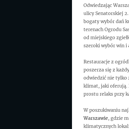
Odwiedzając Warsza
ulicy Senatorskiej 2
bogaty wybór dań kuc
terenach Ogrodu Sas
od miejskiego zgieł
szeroki wybór win i 
Restauracje z ogród
poszerza się z każd
odwiedzić nie tylko
klimat, jaki oferują
prostu relaks przy 
W poszukiwaniu najl
Warszawie
, gdzie 
klimatycznych lokal