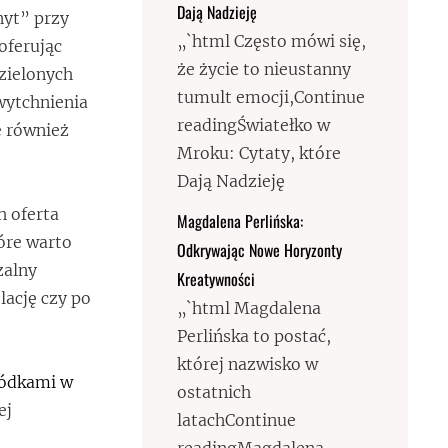
Dają Nadzieję
nyt” przy
„`html Często mówi się,
 oferując
że życie to nieustanny
 zielonych
tumult emocji,Continue
wytchnienia
readingŚwiatełko w
e również
Mroku: Cytaty, które
Dają Nadzieję
h oferta
Magdalena Perlińska:
óre warto
Odkrywając Nowe Horyzonty
zalny
Kreatywności
lację czy po
„`html Magdalena
Perlińska to postać,
której nazwisko w
ródkami w
ostatnich
ej
latachContinue