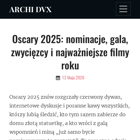
Skip
ARCHI DVX
to
content
Nawigacja
Oscary 2025: nominacje, gala,
wpisu
zwycięzcy i najważniejsze filmy
roku
By
13 Maja 2026
Admin
Oscary 2025 znów rozgrzały czerwony dywan,
internetowe dyskusje i poranne kawy wszystkich,
którzy lubią śledzić, kto tym razem zabierze do
domu złotą statuetkę, a kto wróci z galą
wspomnień i miną „już samo bycie