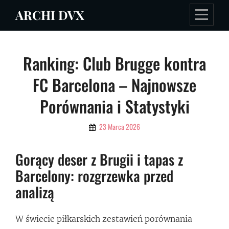
Skip
ARCHI DVX
to
content
Nawigacja
Ranking: Club Brugge kontra
wpisu
FC Barcelona – Najnowsze
Porównania i Statystyki
By
23 Marca 2026
Admin
Gorący deser z Brugii i tapas z
Barcelony: rozgrzewka przed
analizą
W świecie piłkarskich zestawień porównania