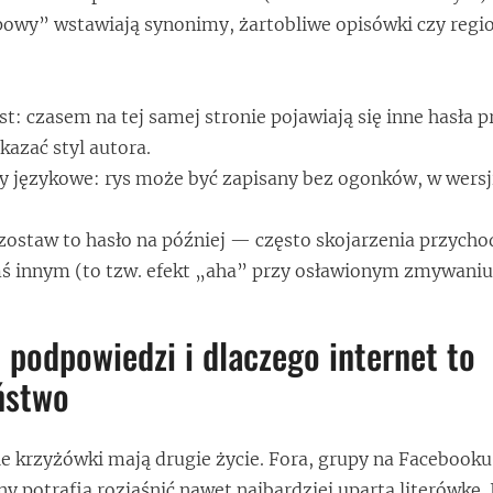
powy” wstawiają synonimy, żartobliwe opisówki czy regi
t: czasem na tej samej stronie pojawiają się inne hasła 
azać styl autora.
 językowe: rys może być zapisany bez ogonków, w wersj
, zostaw to hasło na później — często skojarzenia przycho
ś innym (to tzw. efekt „aha” przy osławionym zmywaniu
 podpowiedzi i dlaczego internet to
ństwo
ie krzyżówki mają drugie życie. Fora, grupy na Facebooku
ny potrafią rozjaśnić nawet najbardziej upartą literówkę. J