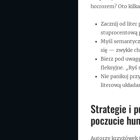
horrorem? Oto kilk
Zacznij od lite
stuprocentową p
Myśl semantyczn
się — zwykle cho
Bierz pod uwag
fleksyjne. „Ryś
Nie panikuj prz
literową układa
Strategie i 
poczucie hu
Autorzy krzyżówek 