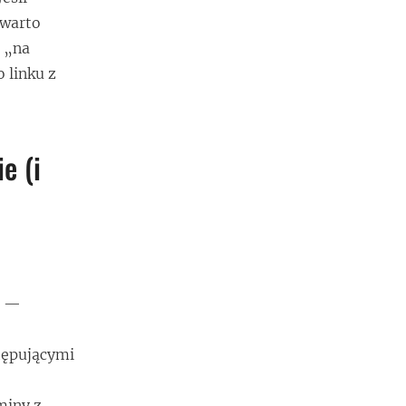
 warto
o „na
 linku z
e (i
h —
tępującymi
miny z