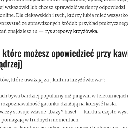
ej wskazówki lub chcesz sprawdzić warianty odpowiedzi,
nline. Dla ciekawskich i tych, którzy lubią mieć wszystk
orzystać ze sprawdzonych źródeł: przykład praktycznego
ań znajdziesz tu —
rys stepowy krzyżówka
.
 które możesz opowiedzieć przy kawi
drzej)
któw, które uważają za „kultura krzyżówkowa”:
ch bywa bardziej popularny niż pingwin w teleturniejac
i rozpoznawalność gatunku działają na korzyść hasła.
aczy stosuje własne „bazy” haseł — kartki z często wys
e pomagają w trudnych momentach.
iętne są kombinacje, gdzie autor miesza biologiczne ter