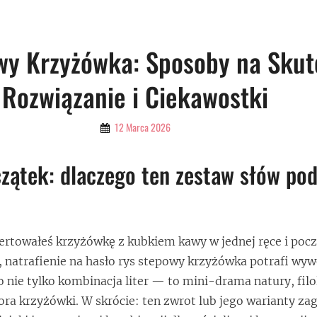
wy Krzyżówka: Sposoby na Skut
Rozwiązanie i Ciekawostki
By
12 Marca 2026
Admin
zątek: dlaczego ten zestaw słów pod
wertowałeś krzyżówkę z kubkiem kawy w jednej ręce i poc
, natrafienie na hasło rys stepowy krzyżówka potrafi wyw
 nie tylko kombinacja liter — to mini-drama natury, filol
ra krzyżówki. W skrócie: ten zwrot lub jego warianty zag