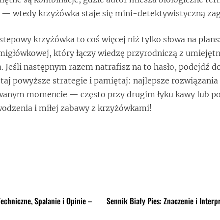
 — wtedy krzyżówka staje się mini-detektywistyczną za
tepowy krzyżówka to coś więcej niż tylko słowa na plan
migłówkowej, który łączy wiedzę przyrodniczą z umiejęt
. Jeśli następnym razem natrafisz na to hasło, podejdź d
taj powyższe strategie i pamiętaj: najlepsze rozwiązani
wanym momencie — często przy drugim łyku kawy lub p
wodzenia i miłej zabawy z krzyżówkami!
echniczne, Spalanie i Opinie –
Sennik Biały Pies: Znaczenie i Interp