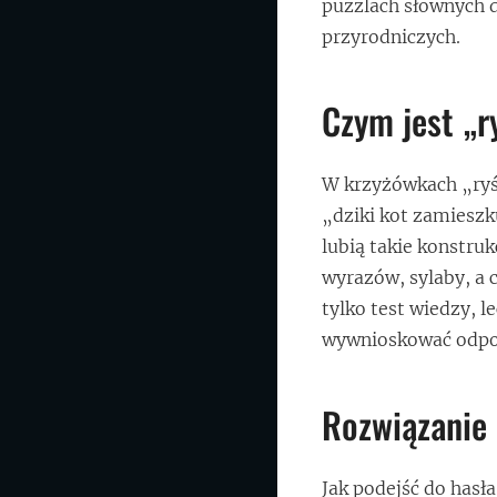
puzzlach słownych dz
przyrodniczych.
Czym jest „
W krzyżówkach „ryś 
„dziki kot zamieszk
lubią takie konstru
wyrazów, sylaby, a 
tylko test wiedzy, l
wywnioskować odpow
Rozwiązanie 
Jak podejść do hasł