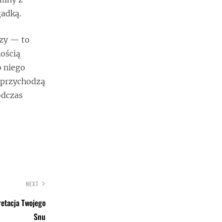
gadką.
szy — to
nością
o niego
a przychodzą
odczas
NEXT
retacja Twojego
Snu