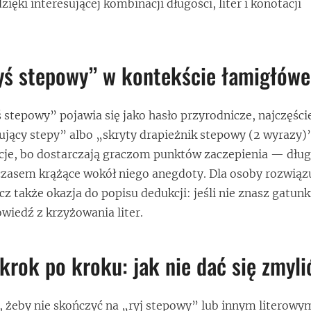
ięki interesującej kombinacji długości, liter i konotacji
ryś stepowy” w kontekście łamigłów
stepowy” pojawia się jako hasło przyrodnicze, najczęści
ujący stepy” albo „skryty drapieżnik stepowy (2 wyrazy)
kcje, bo dostarczają graczom punktów zaczepienia — dłu
czasem krążące wokół niego anegdoty. Dla osoby rozwiązu
ecz także okazja do popisu dedukcji: jeśli nie znasz gatu
iedź z krzyżowania liter.
krok po kroku: jak nie dać się zmyli
a, żeby nie skończyć na „ryj stepowy” lub innym literowy