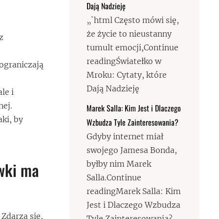
Dają Nadzieję
„`html Często mówi się,
że życie to nieustanny
z
tumult emocji,Continue
readingŚwiatełko w
 ograniczają
Mroku: Cytaty, które
Dają Nadzieję
le i
nej.
Marek Salla: Kim Jest i Dlaczego
ki, by
Wzbudza Tyle Zainteresowania?
Gdyby internet miał
swojego Jamesa Bonda,
ówki ma
byłby nim Marek
Salla.Continue
readingMarek Salla: Kim
Jest i Dlaczego Wzbudza
Zdarza się,
Tyle Zainteresowania?