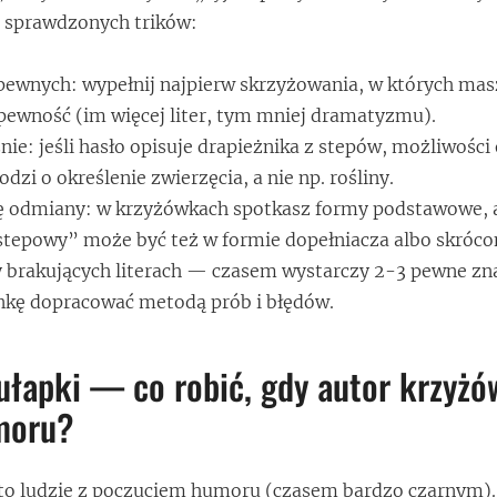
a sprawdzonych trików:
r pewnych: wypełnij najpierw skrzyżowania, w których mas
ewność (im więcej liter, tym mniej dramatyzmu).
ie: jeśli hasło opisuje drapieżnika z stepów, możliwości
dzi o określenie zwierzęcia, a nie np. rośliny.
ę odmiany: w krzyżówkach spotkasz formy podstawowe, a
 stepowy” może być też w formie dopełniacza albo skróco
y brakujących literach — czasem wystarczy 2-3 pewne zna
nkę dopracować metodą prób i błędów.
pułapki — co robić, gdy autor krzyż
moru?
to ludzie z poczuciem humoru (czasem bardzo czarnym). 