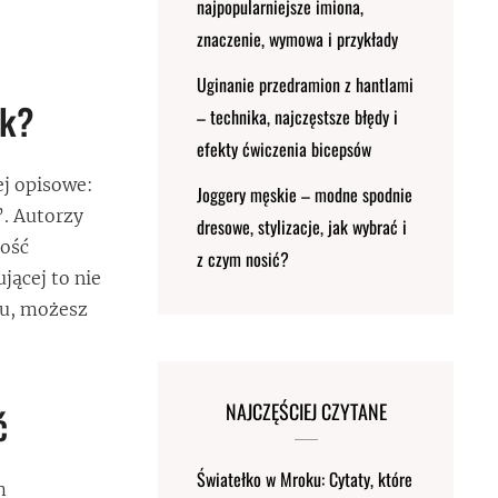
najpopularniejsze imiona,
znaczenie, wymowa i przykłady
Uginanie przedramion z hantlami
ek?
– technika, najczęstsze błędy i
efekty ćwiczenia bicepsów
ej opisowe:
Joggery męskie – modne spodnie
”. Autorzy
dresowe, stylizacje, jak wybrać i
gość
z czym nosić?
jącej to nie
nku, możesz
NAJCZĘŚCIEJ CZYTANE
ć
Światełko w Mroku: Cytaty, które
m