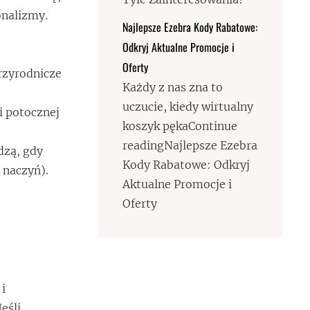
onalizmy.
Najlepsze Ezebra Kody Rabatowe:
Odkryj Aktualne Promocje i
Oferty
przyrodnicze
Każdy z nas zna to
uczucie, kiedy wirtualny
i potocznej
koszyk pękaContinue
readingNajlepsze Ezebra
dzą, gdy
Kody Rabatowe: Odkryj
 naczyń).
Aktualne Promocje i
Oferty
 i
eśli