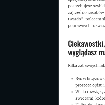
potrzebujesz szybki
zajrzeć do zasobów o
twardo”, polecam sk
poprawnych rozwiąz
Ciekawostki,
wyglądasz mą
Kilka zabawnych fa
Ryś w krzyżówka
prostota opisu 
Wielu rozwiązyw
zwrotami, któr
Najbardziej pam