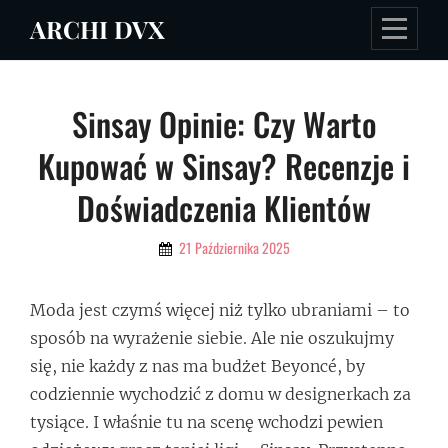
Skip
ARCHI DVX
to
content
Nawigacja
Sinsay Opinie: Czy Warto
wpisu
Kupować w Sinsay? Recenzje i
Doświadczenia Klientów
By
21 Października 2025
Admin
Moda jest czymś więcej niż tylko ubraniami – to
sposób na wyrażenie siebie. Ale nie oszukujmy
się, nie każdy z nas ma budżet Beyoncé, by
codziennie wychodzić z domu w designerkach za
tysiące. I właśnie tu na scenę wchodzi pewien