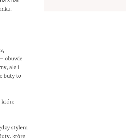
da z nas
anku.
s,
h – obuwie
y, ale i
e buty to
 które
iędzy stylem
Buty, które