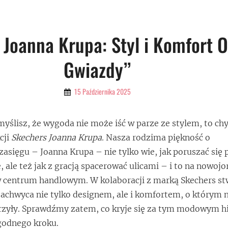
 Joanna Krupa: Styl i Komfort 
Gwiazdy”
By
15 Października 2025
Admin
 myślisz, że wygoda nie może iść w parze ze stylem, to ch
cji
Skechers Joanna Krupa
. Nasza rodzima piękność o
ięgu – Joanna Krupa – nie tylko wie, jak poruszać się 
ale też jak z gracją spacerować ulicami – i to na nowojo
w centrum handlowym. W kolaboracji z marką Skechers st
 zachwyca nie tylko designem, ale i komfortem, o którym 
rzyły. Sprawdźmy zatem, co kryje się za tym modowym h
godnego kroku.