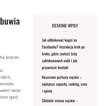
Obuwia
OSTATNIE WPISY
Jak odblokować kogoś na
Facebooku? Instrukcja krok po
kroku, gdzie znaleźć listę
yba jeszcze
zablokowanych osób i jak
przywrócić kontakt
po
Rossmann perfumy męskie –
rskich,
najlepsze zapachy, ranking, ceny
worzyła
nawet twoje
i opinie
item spod
Chińskie imiona męskie –