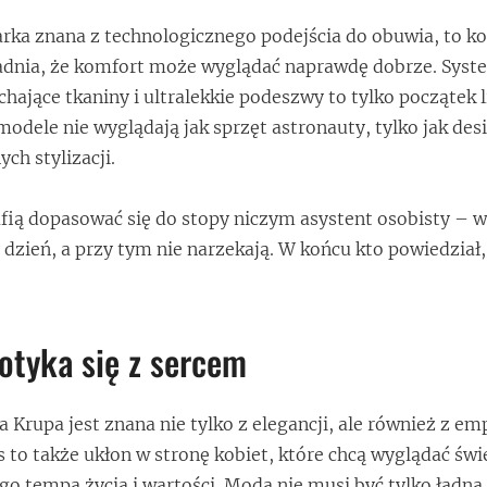
rka znana z technologicznego podejścia do obuwia, to ko
dnia, że komfort może wyglądać naprawdę dobrze. Syst
ające tkaniny i ultralekkie podeszwy to tylko początek li
modele nie wyglądają jak sprzęt astronauty, tylko jak des
ch stylizacji.
afią dopasować się do stopy niczym asystent osobisty – w
y dzień, a przy tym nie narzekają. W końcu kto powiedział
potyka się z sercem
a Krupa jest znana nie tylko z elegancji, ale również z em
 to także ukłon w stronę kobiet, które chcą wyglądać świe
go tempa życia i wartości. Moda nie musi być tylko ładn