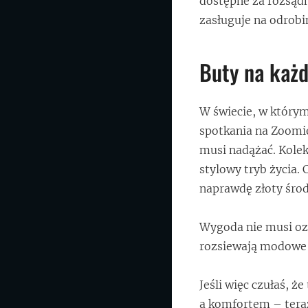
dostępne za rozsądn
zasługuje na odrobi
Buty na każd
W świecie, w którym
spotkania na Zoomie
musi nadążać. Kole
stylowy tryb życia.
naprawdę złoty środ
Wygoda nie musi ozn
rozsiewają modowe 
Jeśli więc czułaś, 
a komfortem – teraz