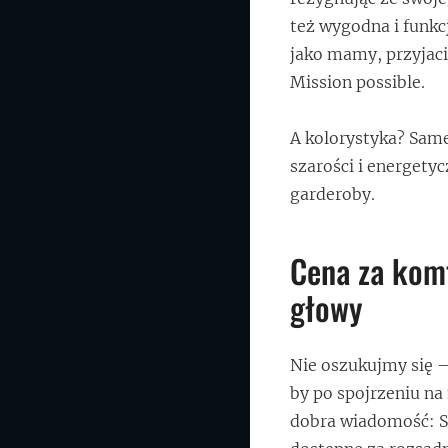
też wygodna i funkc
jako mamy, przyjaci
Mission possible.
A kolorystyka? Sam
szarości i energetyc
garderoby.
Cena za komf
głowy
Nie oszukujmy się –
by po spojrzeniu n
dobra wiadomość: Sk