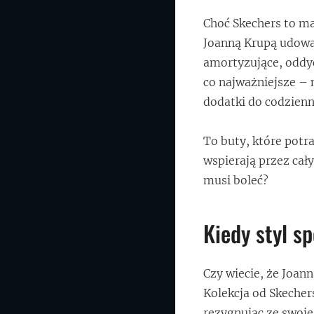
Choć Skechers to ma
Joanną Krupą udowa
amortyzujące, oddych
co najważniejsze – 
dodatki do codzienny
To buty, które potr
wspierają przez cał
musi boleć?
Kiedy styl s
Czy wiecie, że Joann
Kolekcja od Skechers
rezygnując ze swoje