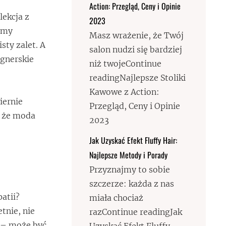
Action: Przegląd, Ceny i Opinie
lekcja z
2023
emy
Masz wrażenie, że Twój
sty zalet. A
salon nudzi się bardziej
ignerskie
niż twojeContinue
readingNajlepsze Stoliki
Kawowe z Action:
iernie
Przegląd, Ceny i Opinie
, że moda
2023
Jak Uzyskać Efekt Fluffy Hair:
Najlepsze Metody i Porady
Przyznajmy to sobie
szczerze: każda z nas
patii?
miała chociaż
tnie, nie
razContinue readingJak
a – może być