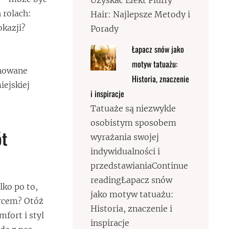
Uzyskać Efekt Fluffy
 rolach:
Hair: Najlepsze Metody i
okazji?
Porady
Łapacz snów jako
motyw tatuażu:
onowane
Historia, znaczenie
iejskiej
i inspiracje
Tatuaże są niezwykle
osobistym sposobem
ót
wyrażania swojej
indywidualności i
przedstawianiaContinue
readingŁapacz snów
lko po to,
jako motyw tatuażu:
ercem? Otóż
Historia, znaczenie i
fort i styl
inspiracje