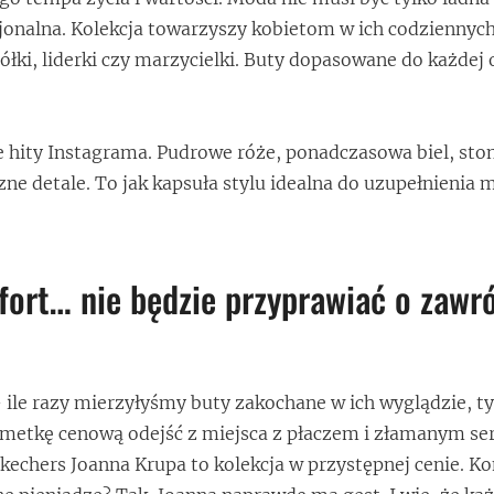
jonalna. Kolekcja towarzyszy kobietom w ich codziennych
ółki, liderki czy marzycielki. Buty dopasowane do każdej 
e hity Instagrama. Pudrowe róże, ponadczasowa biel, st
zne detale. To jak kapsuła stylu idealna do uzupełnienia m
ort… nie będzie przyprawiać o zawr
 ile razy mierzyłyśmy buty zakochane w ich wyglądzie, ty
a metkę cenową odejść z miejsca z płaczem i złamanym s
echers Joanna Krupa to kolekcja w przystępnej cenie. Kom