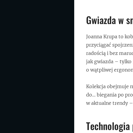
Gwiazda w sn
Joanna Krupa to kob
przyciągać spojrzeni
radością i bez maru
jak gwiazda – tylko
o wątpliwej ergonom
Kolekcja obejmuje m
do… biegania po pro
w aktualne trendy – 
Technologia