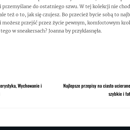
 przemyślane do ostatniego szwu. W tej kolekcji nie chod
le też o to, jak się czujesz. Bo przecież bycie sobą to naj
śli możesz przejść przez życie pewnym, komfortowym kro
 tego w sneakersach? Joanna by przyklasnęła.
erystyka, Wychowanie i
Najlepsze przepisy na ciasto ucieran
i
szybkie i ła