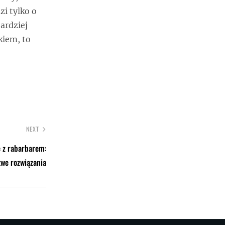
zi tylko o
bardziej
kiem, to
NEXT
e z rabarbarem:
twe rozwiązania