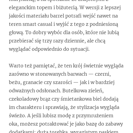
eleganckim topem i biżuterią. W wersji z lepszej
jakości materiału barrel potrafi wejść nawet na
teren smart casual i wyjść z tego z podniesioną
głową. To dobry wybór dla osób, które nie lubią
przebierać się trzy razy dziennie, ale chcą
wyglądać odpowiednio do sytuacji.
Warto też pamiętać, że ten krój świetnie wygląda
zarówno w stonowanych barwach — czerni,
beżu, granacie czy szarości — jak i w bardziej
odważnych odsłonach. Butelkowa zieleń,
czekoladowy brąz czy śmietankowa biel dodają
im charakteru i sprawiają, że stylizacja wygląda
świeżo. A jeśli lubisz modę z przymrużeniem
oka, możesz potraktować je jako bazę do zabawy
dodatkami: dużą torebką, wyrazistym paskiem