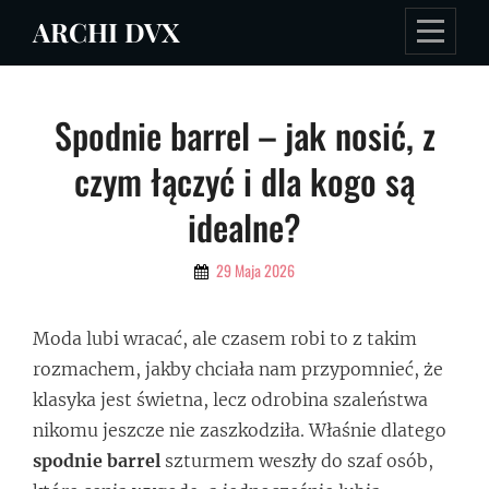
Skip
ARCHI DVX
to
content
Nawigacja
Spodnie barrel – jak nosić, z
wpisu
czym łączyć i dla kogo są
idealne?
By
29 Maja 2026
Admin
Moda lubi wracać, ale czasem robi to z takim
rozmachem, jakby chciała nam przypomnieć, że
klasyka jest świetna, lecz odrobina szaleństwa
nikomu jeszcze nie zaszkodziła. Właśnie dlatego
spodnie barrel
szturmem weszły do szaf osób,