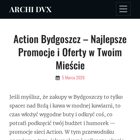
Skip
ARCHI DVX
to
content
Nawigacja
Action Bydgoszcz – Najlepsze
wpisu
Promocje i Oferty w Twoim
Mieście
By
5 Marca 2026
Admin
Jeśli myślisz, że zakupy w Bydgoszczy to tylko
spacer nad Brdą i kawa w modnej kawiarni, to
czas włożyć wygodne buty i odkryć coś, co
potrafi podkręcić twój budżet i humorek —
promocje sieci Action. W tym przewodniku