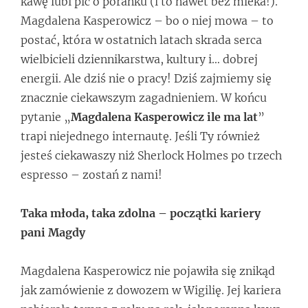
kawę lubi pić o poranku (i to nawet bez mleka!).
Magdalena Kasperowicz – bo o niej mowa – to
postać, która w ostatnich latach skrada serca
wielbicieli dziennikarstwa, kultury i… dobrej
energii. Ale dziś nie o pracy! Dziś zajmiemy się
znacznie ciekawszym zagadnieniem. W końcu
pytanie „
Magdalena Kasperowicz ile ma lat
”
trapi niejednego internautę. Jeśli Ty również
jesteś ciekawaszy niż Sherlock Holmes po trzech
espresso – zostań z nami!
Taka młoda, taka zdolna – początki kariery
pani Magdy
Magdalena Kasperowicz nie pojawiła się znikąd
jak zamówienie z dowozem w Wigilię. Jej kariera