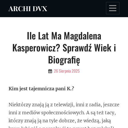
Skip
ARCHI DVX
to
content
Nawigacja
Ile Lat Ma Magdalena
wpisu
Kasperowicz? Sprawdź Wiek i
Biografię
By
26 Sierpnia 2025
Admin
Kim jest tajemnicza pani K.?
Niektórzy znają ją z telewizji, inni z radia, jeszcze
inni z mediów społecznościowych. A są też tacy,
którzy znają ją na tyle dobrze, że wiedzą, jaką