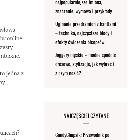
najpopularniejsze imiona,
znaczenie, wymowa i przykłady
Uginanie przedramion z hantlami
Pavłowa –
– technika, najczęstsze błędy i
ów online.
efekty ćwiczenia bicepsów
czysty
Joggery męskie – modne spodnie
ymbiozie.
dresowe, stylizacje, jak wybrać i
z czym nosić?
to jedna z
kby
.
NAJCZĘŚCIEJ CZYTANE
ulicach?
CandyChupsik: Przewodnik po