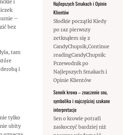
nckie i
Najlepszych Smakach i Opinie
liczek
Klientów
turnie –
Słodkie początki Kiedy
zić bez
po raz pierwszy
zetknąłem się z
CandyChupsik,Continue
dyla, tam
readingCandyChupsik:
które
Przewodnik po
rderobą i
Najlepszych Smakach i
Opinie Klientów
Sennik krowa – znaczenie snu,
symbolika i najczęściej szukane
interpretacje
nie tylko
Sen o krowie potrafi
nie ubity
zaskoczyć bardziej niż
co oznacza