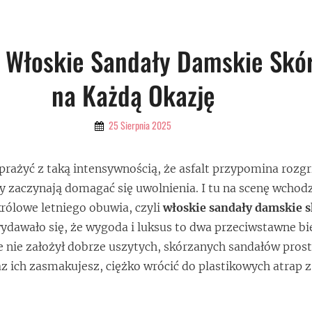
e Włoskie Sandały Damskie Skó
na Każdą Okazję
By
25 Sierpnia 2025
Admin
prażyć z taką intensywnością, że asfalt przypomina rozg
py zaczynają domagać się uwolnienia. I tu na scenę wchod
rólowe letniego obuwia, czyli
włoskie sandały damskie 
ydawało się, że wygoda i luksus to dwa przeciwstawne bi
ze nie założył dobrze uszytych, skórzanych sandałów prost
z ich zasmakujesz, ciężko wrócić do plastikowych atrap z