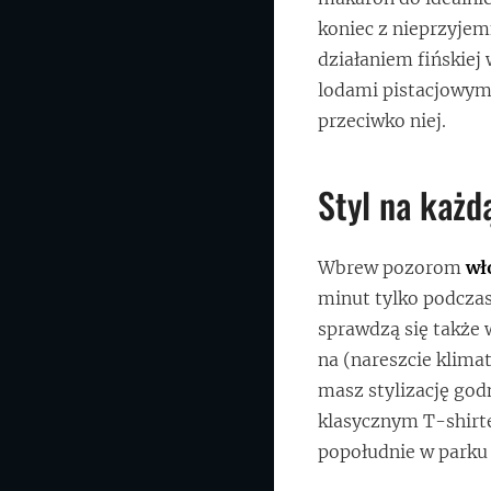
koniec z nieprzyje
działaniem fińskiej 
lodami pistacjowymi
przeciwko niej.
Styl na każd
Wbrew pozorom
wł
minut tylko podcza
sprawdzą się także w
na (nareszcie klima
masz stylizację god
klasycznym T-shirte
popołudnie w parku 