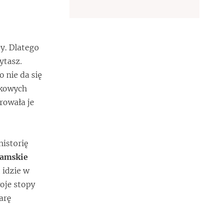
y. Dlatego
ytasz.
 nie da się
ikowych
rowała je
historię
damskie
 idzie w
woje stopy
arę