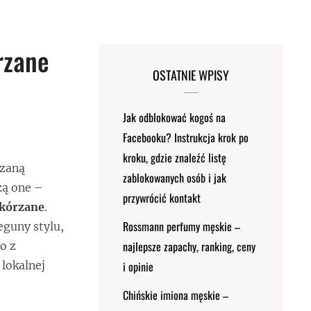
rzane
OSTATNIE WPISY
Jak odblokować kogoś na
Facebooku? Instrukcja krok po
kroku, gdzie znaleźć listę
rzaną
zablokowanych osób i jak
zą one –
przywrócić kontakt
skórzane
.
Rossmann perfumy męskie –
eguny stylu,
najlepsze zapachy, ranking, ceny
o z
 lokalnej
i opinie
Chińskie imiona męskie –