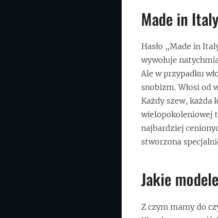
Made in Ital
Hasło „Made in Ital
wywołuje natychmias
Ale w przypadku wło
snobizm. Włosi od w
Każdy szew, każda kl
wielopokoleniowej t
najbardziej cenionyc
stworzona specjaln
Jakie modele
Z czym mamy do czy