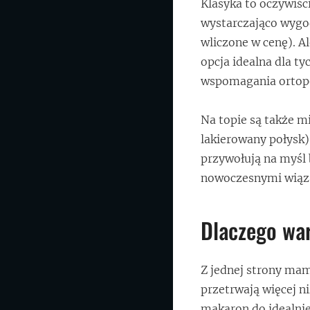
Klasyka to oczywiści
wystarczająco wygod
wliczone w cenę). A
opcja idealna dla ty
wspomagania ortop
Na topie są także m
lakierowany połysk)
przywołują na myśl 
nowoczesnymi wiąz
Dlaczego wa
Z jednej strony mam
przetrwają więcej ni
makaron do idealni