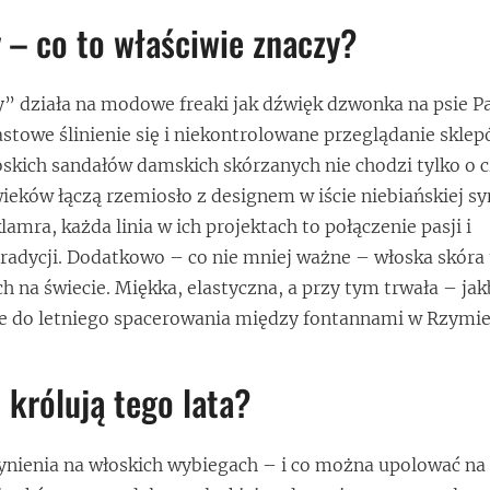
y – co to właściwie znaczy?
y” działa na modowe freaki jak dźwięk dzwonka na psie 
towe ślinienie się i niekontrolowane przeglądanie sklep
skich sandałów damskich skórzanych nie chodzi tylko o 
ieków łączą rzemiosło z designem w iście niebiańskiej s
amra, każda linia w ich projektach to połączenie pasji i
radycji. Dodatkowo – co nie mniej ważne – włoska skóra 
h na świecie. Miękka, elastyczna, a przy tym trwała – ja
ie do letniego spacerowania między fontannami w Rzymie
 królują tego lata?
nienia na włoskich wybiegach – i co można upolować na 