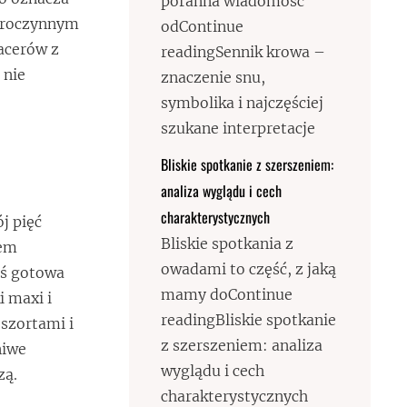
poranna wiadomość
obroczynnym
odContinue
pacerów z
readingSennik krowa –
 nie
znaczenie snu,
symbolika i najczęściej
szukane interpretacje
Bliskie spotkanie z szerszeniem:
analiza wyglądu i cech
charakterystycznych
j pięć
Bliskie spotkania z
iem
owadami to część, z jaką
teś gotowa
mamy doContinue
i maxi i
readingBliskie spotkanie
 szortami i
z szerszeniem: analiza
niwe
wyglądu i cech
zą.
charakterystycznych