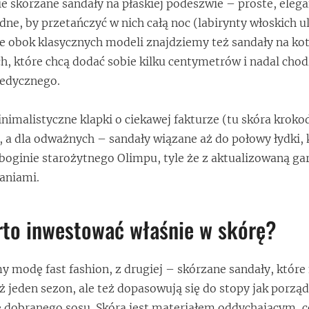
e skórzane sandały na płaskiej podeszwie – proste, elega
ne, by przetańczyć w nich całą noc (labirynty włoskich u
le obok klasycznych modeli znajdziemy też sandały na ko
ch, które chcą dodać sobie kilku centymetrów i nadal chod
edycznego.
inimalistyczne klapki o ciekawej fakturze (tu skóra kroko
, a dla odważnych – sandały wiązane aż do połowy łydki, 
boginie starożytnego Olimpu, tyle że z aktualizowaną ga
aniami.
rto inwestować właśnie w skórę?
y modę fast fashion, z drugiej – skórzane sandały, które 
ż jeden sezon, ale też dopasowują się do stopy jak porząd
e dobranego sosu. Skóra jest materiałem oddychającym, 