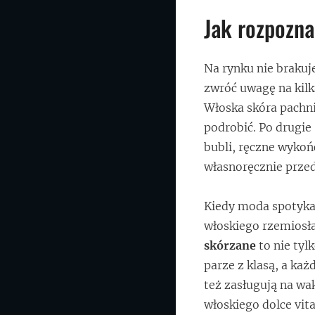
Jak rozpozna
Na rynku nie brakuj
zwróć uwagę na kilk
Włoska skóra pachn
podrobić. Po drugie
bubli, ręczne wykoń
własnoręcznie przed
Kiedy moda spotyka 
włoskiego rzemiosła
skórzane
to nie tyl
parze z klasą, a każ
też zasługują na wak
włoskiego dolce vita