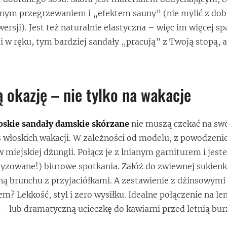
mnym przegrzewaniem i „efektem sauny” (nie mylić z d
wersji). Jest też naturalnie elastyczna – więc im więcej s
 w ręku, tym bardziej sandały „pracują” z Twoją stopą, a
ą okazję – nie tylko na wakacje
oskie sandały damskie skórzane
nie muszą czekać na swó
s włoskich wakacji. W zależności od modelu, z powodzen
 miejskiej dżungli. Połącz je z lnianym garniturem i jes
tyzowane!) biurowe spotkania. Załóż do zwiewnej sukienk
ną brunchu z przyjaciółkami. A zestawienie z dżinsowymi
m? Lekkość, styl i zero wysiłku. Idealne połączenie na le
– lub dramatyczną ucieczkę do kawiarni przed letnią bur