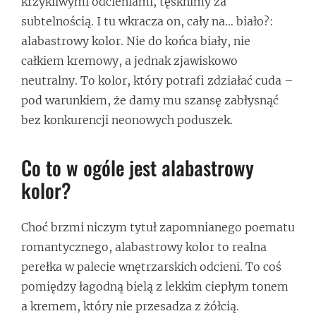
krzykliwymi odcieniami, tęsknimy za
subtelnością. I tu wkracza on, cały na… biało?:
alabastrowy kolor. Nie do końca biały, nie
całkiem kremowy, a jednak zjawiskowo
neutralny. To kolor, który potrafi zdziałać cuda –
pod warunkiem, że damy mu szansę zabłysnąć
bez konkurencji neonowych poduszek.
Co to w ogóle jest alabastrowy
kolor?
Choć brzmi niczym tytuł zapomnianego poematu
romantycznego, alabastrowy kolor to realna
perełka w palecie wnętrzarskich odcieni. To coś
pomiędzy łagodną bielą z lekkim ciepłym tonem
a kremem, który nie przesadza z żółcią.