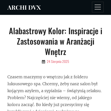
Skip
ARCHI DVX
to
content
Nawigacja
Alabastrowy Kolor: Inspiracje i
wpisu
Zastosowania w Aranżacji
Wnętrz
By
24 Sierpnia 2025
Admin
Czasem marzymy o wnętrzu jak z folderu
luksusowego spa. Chcemy, żeby nasz salon był
kojącym azylem, a sypialnia – świątynią relaksu.
Problem? Najczęściej nie wiemy, od jakiego
koloru zacząć. Bo kiedy już przesycimy się