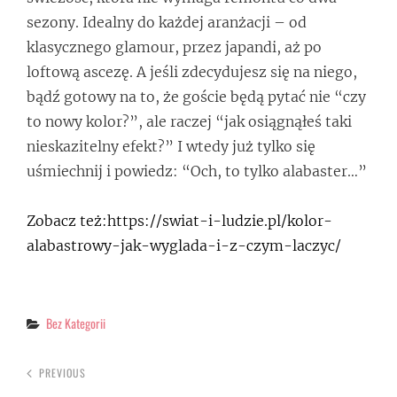
sezony. Idealny do każdej aranżacji – od
klasycznego glamour, przez japandi, aż po
loftową ascezę. A jeśli zdecydujesz się na niego,
bądź gotowy na to, że goście będą pytać nie “czy
to nowy kolor?”, ale raczej “jak osiągnąłeś taki
nieskazitelny efekt?” I wtedy już tylko się
uśmiechnij i powiedz: “Och, to tylko alabaster…”
Zobacz też:https://swiat-i-ludzie.pl/kolor-
alabastrowy-jak-wyglada-i-z-czym-laczyc/
Categories
Bez Kategorii
PREVIOUS