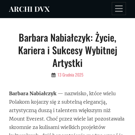
Skip
ARCHI DVX
to
content
Nawigacja
Barbara Nabiałczyk: Życie,
wpisu
Kariera i Sukcesy Wybitnej
Artystki
By
13 Grudnia 2025
Admin
Barbara Nabiałczyk
— nazwisko, które wielu
Polakom kojarzy się z subtelną elegancją,
artystyczną duszą i talentem większym niż
Mount Everest. Choć przez wiele lat pozostawała
skromnie za kulisami wielkich projektów