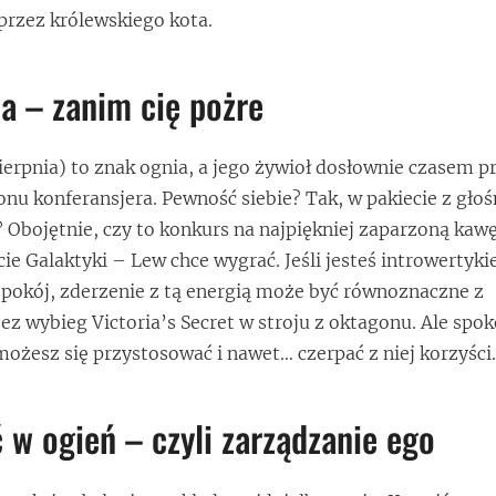
ć przez królewskiego kota.
a – zanim cię pożre
sierpnia) to znak ognia, a jego żywioł dosłownie czasem 
fonu konferansjera. Pewność siebie? Tak, w pakiecie z gł
Obojętnie, czy to konkurs na najpiękniej zaparzoną kawę
cie Galaktyki – Lew chce wygrać. Jeśli jesteś introwertyk
i spokój, zderzenie z tą energią może być równoznaczne z
ez wybieg Victoria’s Secret w stroju z oktagonu. Ale spok
możesz się przystosować i nawet… czerpać z niej korzyści.
ć w ogień – czyli zarządzanie ego