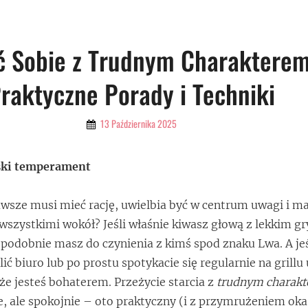
ć Sobie z Trudnym Charakterem
raktyczne Porady i Techniki
By
13 Października 2025
Admin
wski temperament
awsze musi mieć rację, uwielbia być w centrum uwagi i m
wszystkimi wokół? Jeśli właśnie kiwasz głową z lekkim 
podobnie masz do czynienia z kimś spod znaku Lwa. A jeśl
ić biuro lub po prostu spotykacie się regularnie na grillu 
e jesteś bohaterem. Przeżycie starcia z
trudnym charak
e, ale spokojnie – oto praktyczny (i z przymrużeniem oka