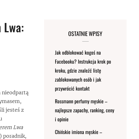
 Lwa:
OSTATNIE WPISY
Jak odblokować kogoś na
Facebooku? Instrukcja krok po
kroku, gdzie znaleźć listę
zablokowanych osób i jak
przywrócić kontakt
a nieodpartą
Rossmann perfumy męskie –
grymasem,
najlepsze zapachy, ranking, ceny
i jesteś z
u
i opinie
terem Lwa
Chińskie imiona męskie –
) poradnik,