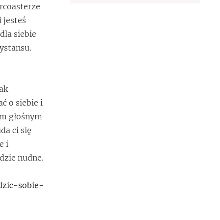
ercoasterze
 jesteś
dla siebie
ystansu.
ak
 o siebie i
tym głośnym
da ci się
e i
ędzie nudne.
adzic-sobie-