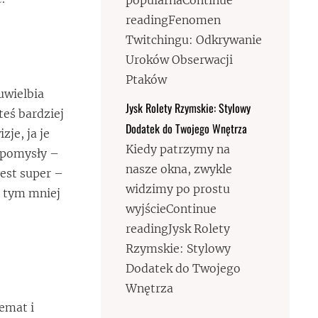
popularnaContinue
readingFenomen
Twitchingu: Odkrywanie
Uroków Obserwacji
Ptaków
uwielbia
Jysk Rolety Rzymskie: Stylowy
teś bardziej
Dodatek do Twojego Wnętrza
zje, ja je
Kiedy patrzymy na
 pomysły –
nasze okna, zwykle
est super –
widzimy po prostu
– tym mniej
wyjścieContinue
readingJysk Rolety
Rzymskie: Stylowy
Dodatek do Twojego
Wnętrza
emat i