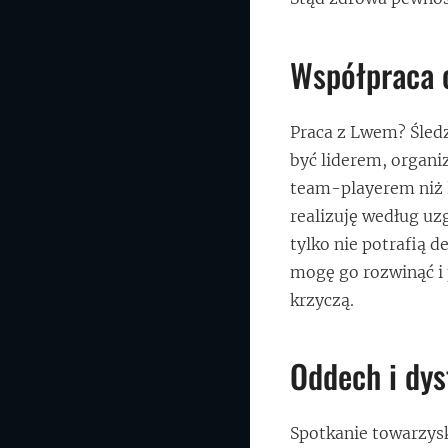
Współpraca c
Praca z Lwem? Śledz
być liderem, organi
team-playerem niż lś
realizuję według uz
tylko nie potrafią 
mogę go rozwinąć i 
krzyczą.
Oddech i dys
Spotkanie towarzysk