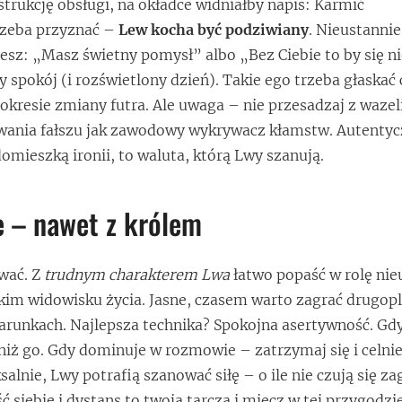
strukcję obsługi, na okładce widniałby napis: Karmić
zeba przyznać –
Lew kocha być podziwiany
. Nieustannie.
esz: „Masz świetny pomysł” albo „Bez Ciebie to by się n
 spokój (i rozświetlony dzień). Takie ego trzeba głaskać 
okresie zmiany futra. Ale uwaga – nie przesadzaj z wazel
ania fałszu jak zawodowy wykrywacz kłamstw. Autentyc
omieszką ironii, to waluta, którą Lwy szanują.
e – nawet z królem
wać. Z
trudnym charakterem Lwa
łatwo popaść w rolę ni
ckim widowisku życia. Jasne, czasem warto zagrać drugop
arunkach. Najlepsza technika? Spokojna asertywność. Gd
niż go. Gdy dominuje w rozmowie – zatrzymaj się i celni
salnie, Lwy potrafią szanować siłę – o ile nie czują się z
siebie i dystans to twoja tarcza i miecz w tej przygodzie