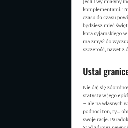
Jeśli Lwy miałyby in
komplementami. Tr
czasu do czasu powi
będziesz mieć święty
kota syjamskiego w 
ma zmysł do wyczuw
szczerość, nawet z d
Ustal granic
Nie daj się zdomino
statysty w jego epi
– ale na własnych w
podnosi ton, ty… ob
swoje racje. Paradok
Stąd zdrowa pewność 