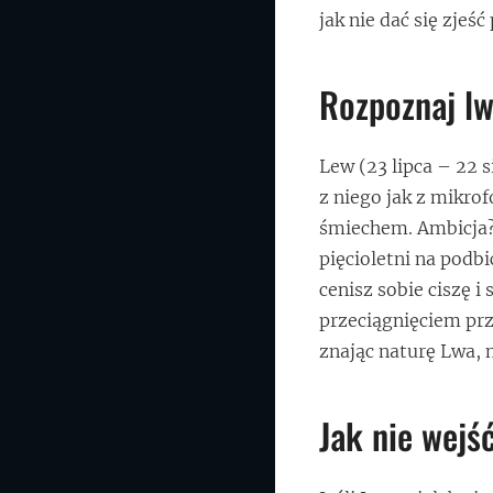
jak nie dać się zjeś
Rozpoznaj lw
Lew (23 lipca – 22 
z niego jak z mikro
śmiechem. Ambicja? 
pięcioletni na podbi
cenisz sobie ciszę 
przeciągnięciem prz
znając naturę Lwa, 
Jak nie wejś