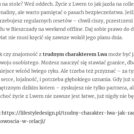
 na stole? Weź oddech. Życie z Lwem to jak jazda na roll
naliny, ale warto pamiętać o pasach bezpieczeństwa. Jeśli
rzebujesz regularnych resetów – chwil ciszy, przestrzeni 
du w Bieszczady na weekend offline. Daj sobie prawo do d
wiat nie musi kręcić się zawsze wokół jego planu dnia.
ek czy znajomość z
trudnym charakterem Lwa
może być j
woju osobistego. Możesz nauczyć się stawiać granice, dbać
ejsce wśród lwiego ryku. Ale trzeba też przyznać – za 
e serce, lojalność, i potrzeba głębokiego uznania. Gdy już u
ętrznym dzikim kotem – zyskujesz nie tylko partnera, al
choć życie z Lwem nie zawsze jest łatwe, już nigdy nie b
a:https://lifestyledesign.pl/trudny-charakter-lwa-jak-r
owoscia-w-relacji/