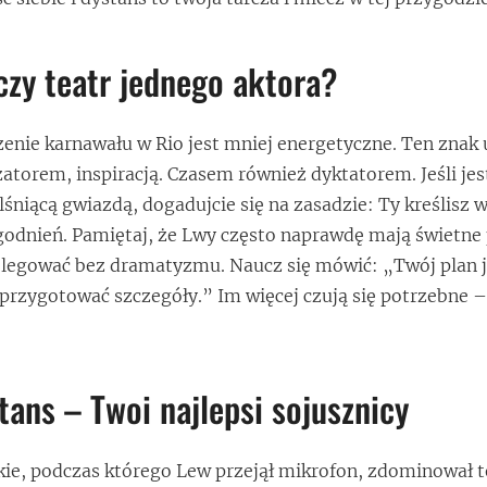
zy teatr jednego aktora?
enie karnawału w Rio jest mniej energetyczne. Ten znak 
zatorem, inspiracją. Czasem również dyktatorem. Jeśli jes
niącą gwiazdą, dogadujcie się na zasadzie: Ty kreślisz wi
godnień. Pamiętaj, że Lwy często naprawdę mają świetne
delegować bez dramatyzmu. Naucz się mówić: „Twój plan j
przygotować szczegóły.” Im więcej czują się potrzebne 
tans – Twoi najlepsi sojusznicy
ie, podczas którego Lew przejął mikrofon, zdominował t