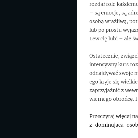
rozdał role każdemu
– są emocje, są adre
osobą wrażliwą, pot
lub po prostu wyjaz
Lew cię lubi – ale ś
Ostatecznie, związ
intensywny kurs roz
odnajdywać swoje mi
ego kryje się wielki
zaprzyjaźnić z wewn
wiernego obrońcę. I 
Przeczytaj więcej n
z-dominujaca-osob