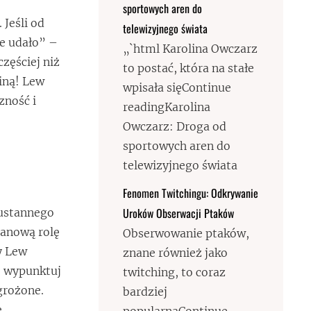
sportowych aren do
 Jeśli od
telewizyjnego świata
ie udało” –
„`html Karolina Owczarz
częściej niż
to postać, która na stałe
iną! Lew
wpisała sięContinue
zność i
readingKarolina
Owczarz: Droga od
sportowych aren do
telewizyjnego świata
Fenomen Twitchingu: Odkrywanie
Uroków Obserwacji Ptaków
eustannego
lanową rolę
Obserwowanie ptaków,
y Lew
znane również jako
e wypunktuj
twitching, to coraz
agrożone.
bardziej
.