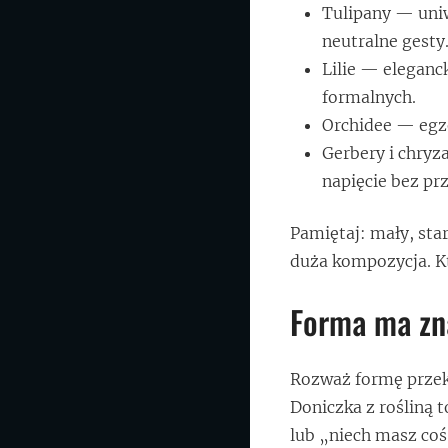
Tulipany — uniw
neutralne gesty
Lilie — eleganck
formalnych.
Orchidee — egzo
Gerbery i chryz
napięcie bez pr
Pamiętaj: mały, sta
duża kompozycja. Kt
Forma ma zna
Rozważ formę przeka
Doniczka z rośliną 
lub „niech masz coś