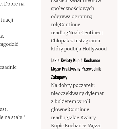
czasach świat mediów
e. Dobre na
społecznościowych
odgrywa ogromną
tuacji
rolęContinue
readingNoah Centineo:
s.
Chłopak z Instagrama,
łagodzić
który podbija Hollywood
Jakie Kwiaty Kupić Kochance
zesadnie
Męża: Praktyczny Przewodnik
Zakupowy
Na dobry początek:
nieoczekiwany dylemat
z bukietem w roli
est.
głównejContinue
ę na stałe”
readingJakie Kwiaty
Kupić Kochance Męża: