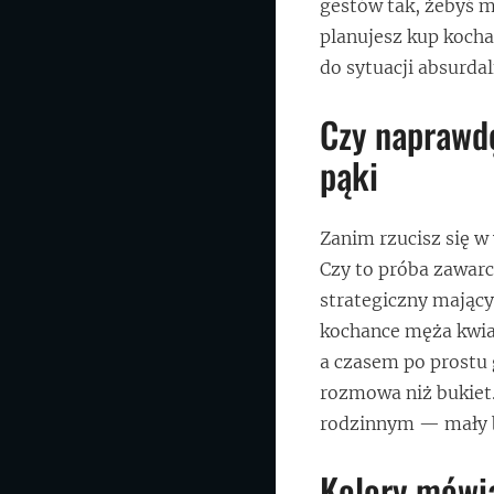
gestów tak, żebyś mo
planujesz kup kocha
do sytuacji absurdal
Czy naprawd
pąki
Zanim rzucisz się w 
Czy to próba zawarc
strategiczny mający
kochance męża kwia
a czasem po prostu g
rozmowa niż bukiet.
rodzinnym — mały buk
Kolory mówią