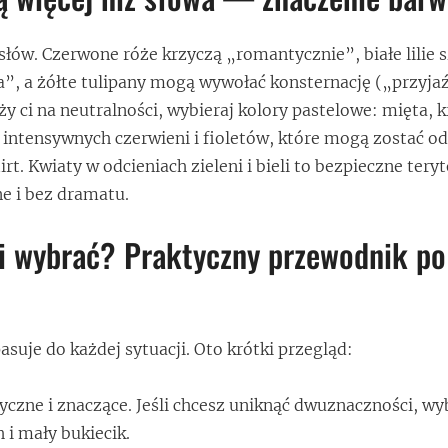
słów. Czerwone róże krzyczą „romantycznie”, białe lilie 
”, a żółte tulipany mogą wywołać konsternację („przyja
eży ci na neutralności, wybieraj kolory pastelowe: mięta, 
 intensywnych czerwieni i fioletów, które mogą zostać o
irt. Kwiaty w odcieniach zieleni i bieli to bezpieczne ter
ne i bez dramatu.
i wybrać? Praktyczny przewodnik po
suje do każdej sytuacji. Oto krótki przegląd:
zne i znaczące. Jeśli chcesz uniknąć dwuznaczności, wy
 i mały bukiecik.