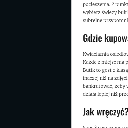
pocieszenia. Z punkt
wybierz świeży buki
subtelne przypomnie
Gdzie kupowa
Kwiaciarnia osiedlo
Każde z miejsc ma pl
Butik to gest z klas
inaczej niż na zdjęc
bankrutować, żeby 
działa lepiej niż pr
Jak wręczyć?
Sposób wręczenia mó