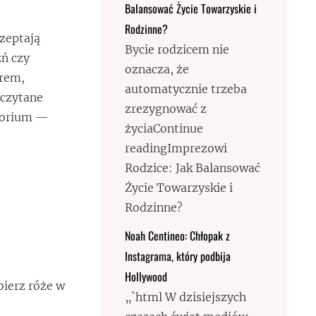
Balansować Życie Towarzyskie i
Rodzinne?
szeptają
Bycie rodzicem nie
źń czy
oznacza, że
krem,
automatycznie trzeba
dczytane
zrezygnować z
ytorium —
życiaContinue
readingImprezowi
Rodzice: Jak Balansować
Życie Towarzyskie i
Rodzinne?
Noah Centineo: Chłopak z
Instagrama, który podbija
Hollywood
bierz róże w
„`html W dzisiejszych