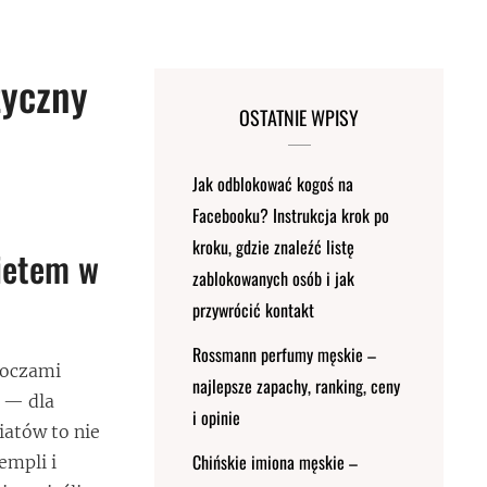
tyczny
OSTATNIE WPISY
Jak odblokować kogoś na
Facebooku? Instrukcja krok po
kroku, gdzie znaleźć listę
ietem w
zablokowanych osób i jak
przywrócić kontakt
Rossmann perfumy męskie –
d oczami
najlepsze zapachy, ranking, ceny
a — dla
i opinie
iatów to nie
Chińskie imiona męskie –
empli i