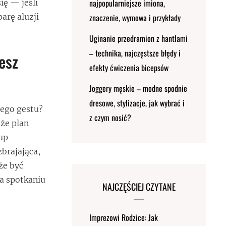
najpopularniejsze imiona,
ię — jeśli
arę aluzji
znaczenie, wymowa i przykłady
Uginanie przedramion z hantlami
– technika, najczęstsze błędy i
esz
efekty ćwiczenia bicepsów
Joggery męskie – modne spodnie
dresowe, stylizacje, jak wybrać i
tego gestu?
z czym nosić?
oże plan
Kup
brajająca,
że być
na spotkaniu
NAJCZĘŚCIEJ CZYTANE
Imprezowi Rodzice: Jak