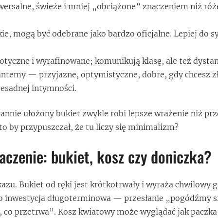
ersalne, świeże i mniej „obciążone” znaczeniem niż róż
.
ie, mogą być odebrane jako bardzo oficjalne. Lepiej do sy
tyczne i wyrafinowane; komunikują klasę, ale też dystan
antemy — przyjazne, optymistyczne, dobre, gdy chcesz z
zesadnej intymności.
rannie ułożony bukiet zwykle robi lepsze wrażenie niż pr
o by przypuszczał, że tu liczy się minimalizm?
czenie: bukiet, kosz czy doniczka?
zu. Bukiet od ręki jest krótkotrwały i wyraża chwilowy g
to inwestycja długoterminowa — przesłanie „pogódźmy si
, co przetrwa”. Kosz kwiatowy może wyglądać jak paczka