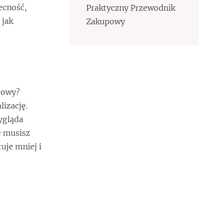
becność,
Praktyczny Przewodnik
 jak
Zakupowy
towy?
lizację.
wygląda
e musisz
uje mniej i