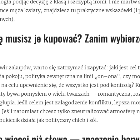
gła podjąć decyzję z klasą i szczyptą ironii. I nie martw s
nce męża kwiaty, znajdziesz tu praktyczne wskazówki (i p
nych).
ę musisz je kupować? Zanim wybierz
wir zakupów, warto się zatrzymać i zapytać: jaki jest cel 
ia pokoju, polityka zewnętrzna na linii „on–ona”, czy m
 na celu upewnienie się, że wszystko jest pod kontrolą? 
ty bywa pomysłem o wielu twarzach — romantyczna, roz
łupia. Jeśli celem jest załagodzenie konfliktu, lepsza mo
 Jeśli natomiast chcesz tylko zneutralizować atmosferę 
iecik działa jak polityczny chleb i sól.
 więcej niż słowa — znaczenie barw