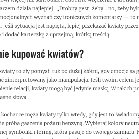
zem działa najlepiej: „Drobny gest, żeby… no, żeby był
emocjonalnych wyznań czy ironicznych komentarzy — to 
. Jeśli sytuacja jest napięta, lepiej przekazać kwiaty przez
 i dodać karteczkę z uprzejmą, krótką treścią.
 nie kupować kwiatów?
wiaty to zły pomysł: tuż po dużej kłótni, gdy emocje są g
ć zinterpretowany jako manipulacja. Jeśli twoim celem je
enie relacji, kwiaty mogą być jedynie maską. W takich 
jasne słowa.
kochance męża kwiaty tylko wtedy, gdy jest to świadom
ie próba gaszenia pożaru benzyną. Wybieraj kolory neutr
nej symboliki i formę, która pasuje do twojego zamiaru. 