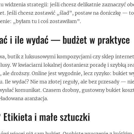
u widzenia strategii: jeśli chcesz delikatnie zaznaczyć o
et. Jeśli chcesz zostawić „ślad”, postaw na doniczkę — to
nie: „byłam tu i coś zostawiłam”.
ć i ile wydać — budżet w praktyce
wa, butik z luksusowymi kompozycjami czy sklep interne
usy. W kwiaciarni lokalnej dostaniesz poradę i szybką rea
ą, ale droższy. Online jest wygodnie, lecz ryzyko: bukiet 
iu. Ile wydać? Nie ma złotej reguły, ale bez przesady — ni
wysłać komunikat. Czasem drobny, gustowny bukiet koszt
zeładowana aranżacja.
 Etikieta i małe sztuczki
wi więcej niż sam bukiet. Osobiste wręczenie z krótkim,