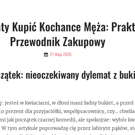
aty Kupić Kochance Męża: Prak
Przewodnik Zakupowy
By
21 Maja 2026
Admin
zątek: nieoczekiwany dylemat z buk
: jesteś w kwiaciarni, w dłoni masz ładny bukiet, a prze
to prezent dla przyjaciółki, współpracownicy, czy… chwil
i jak początek czarnej komedii, ale spokojnie: wybór kw
 W tym artykule poprowadzę cię przez labirynt pąków, st