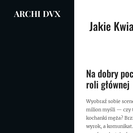
Skip
ARCHI DVX
to
Nawigacja
content
Jakie Kwi
wpisu
Na dobry poc
roli głównej
Wyobraź sobie scenę
milion myśli — czy 
kochanki męża? Brzm
wyrok, a komunikat.