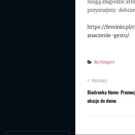
mogą złagodzić atm
przyznajmy: dobrze
https://feminin.pl
znaczenie-gestu/
Categories
Bez Kategorii
PREVIOUS
Biedronka Home: Promocje
okazje do domu