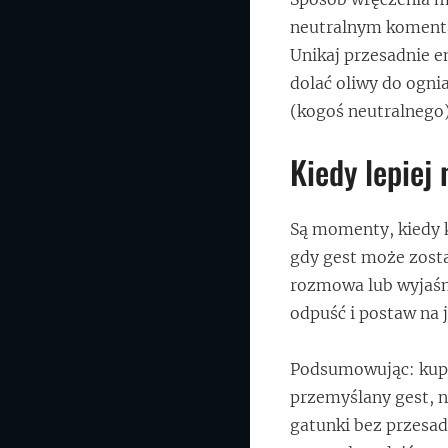
neutralnym komentar
Unikaj przesadnie 
dolać oliwy do ognia
(kogoś neutralnego)
Kiedy lepiej
Są momenty, kiedy k
gdy gest może zosta
rozmowa lub wyjaśni
odpuść i postaw na 
Podsumowując: kup 
przemyślany gest, n
gatunki bez przesad