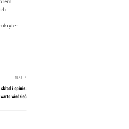
morem
ch.
-ukryte-
NEXT
 skład i opinie:
 warto wiedzieć