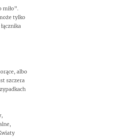
o miło”.
może tylko
 łącznika
orące, albo
st szczera
przypadkach
y,
alne,
Kwiaty