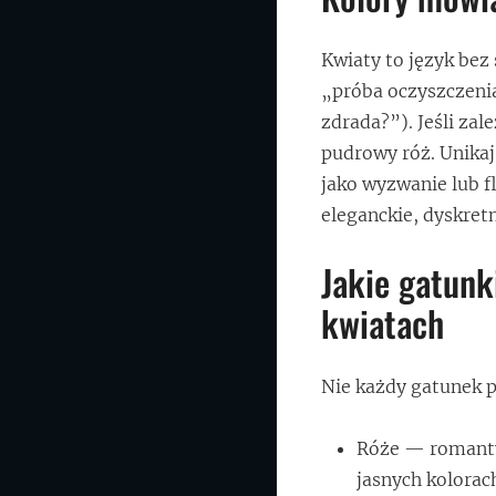
Kwiaty to język bez 
„próba oczyszczenia
zdrada?”). Jeśli zal
pudrowy róż. Unikaj
jako wyzwanie lub fl
eleganckie, dyskret
Jakie gatunk
kwiatach
Nie każdy gatunek pa
Róże — romantyc
jasnych kolorach