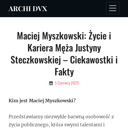
Skip
ARCHI DVX
to
content
Nawigacja
Maciej Myszkowski: Życie i
wpisu
Kariera Męża Justyny
Steczkowskiej – Ciekawostki i
Fakty
By
5 Czerwca 2025
Admin
Kim jest Maciej Myszkowski?
Przedstawiamy niezwykle barwną osobowość z
życia publicznego, która swymi talentami i