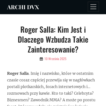
Skip
ARCHI DVX
to
content
Nawigacja
Roger Salla: Kim Jest i
wpisu
Dlaczego Wzbudza Takie
Zainteresowanie?
By
10 Września 2025
Admin
Roger Salla
. Imię i nazwisko, które w ostatnim
czasie coraz częściej przewija się w nagłówkach
portali plotkarskich, forach internetowych i…
rozmowach przy kawie. Kto to taki? Celebryta?
Biznesmen? Zawodnik MMA? A może po prostu