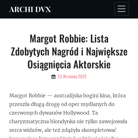
Skip
ARCHI DVX
to
content
Nawigacja
Margot Robbie: Lista
wpisu
Zdobytych Nagród i Największe
Osiągnięcia Aktorskie
By
23 Września 2025
Admin
Margot Robbie — australijska bogini kina, która
przeszła długą drogę od oper mydlanych do
czerwonych dywanów Hollywood. Ta
charyzmatyczna blondynka nie tylko zawojowała
serca widzów, ale też zdążyła skompletować