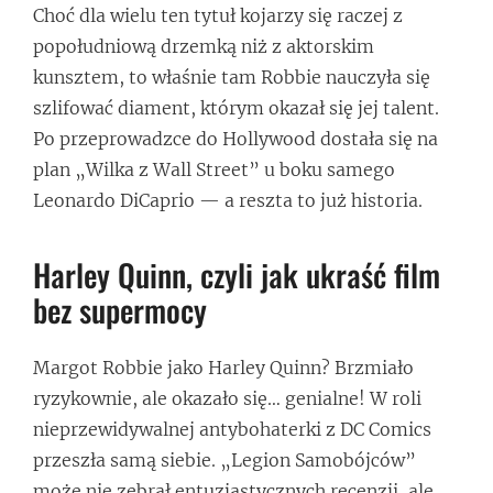
Choć dla wielu ten tytuł kojarzy się raczej z
popołudniową drzemką niż z aktorskim
kunsztem, to właśnie tam Robbie nauczyła się
szlifować diament, którym okazał się jej talent.
Po przeprowadzce do Hollywood dostała się na
plan „Wilka z Wall Street” u boku samego
Leonardo DiCaprio — a reszta to już historia.
Harley Quinn, czyli jak ukraść film
bez supermocy
Margot Robbie jako Harley Quinn? Brzmiało
ryzykownie, ale okazało się… genialne! W roli
nieprzewidywalnej antybohaterki z DC Comics
przeszła samą siebie. „Legion Samobójców”
może nie zebrał entuzjastycznych recenzji, ale