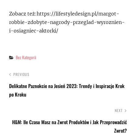
Zobacz też:https://lifestyledesign.pl/margot-
robbie-zdobyte-nagrody-przeglad-wyroznien-
i-osiagniec-aktorki/
Categories
Bez Kategorii
PREVIOUS
Delikatne Paznokcie na Jesień 2023: Trendy i Inspiracje Krok
po Kroku
NEXT
H&M: Ile Czasu Masz na Zwrot Produktów i Jak Przeprowadzić
Zwrot?