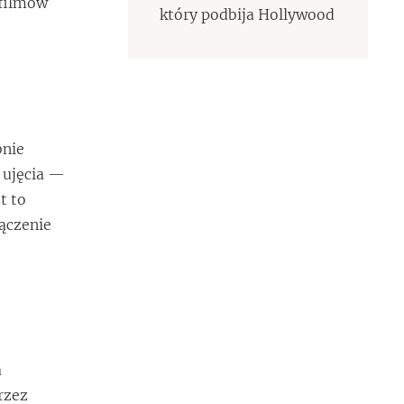
 filmów
który podbija Hollywood
bnie
 ujęcia —
t to
ączenie
a
rzez