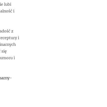
e lubi
alność i
radość z
receptury i
inarnych
 się
humoru i
narny-