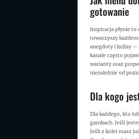
gotowanie
Inspiracja płynie t
towarzyszy każdemu 
anegdoty i kulisy —
kanale często pojaw
warianty oraz propoz
niezależnie od pozi
Dla kogo jes
Dla każdego, kto lu
garnkach. Jeśli jes
Jeśli z kolei masz 