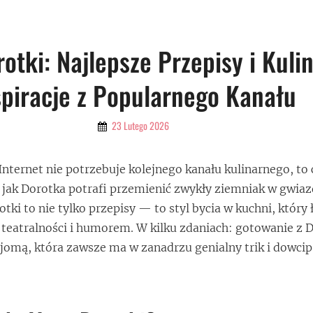
otki: Najlepsze Przepisy i Kuli
spiracje z Popularnego Kanału
By
23 Lutego 2026
Admin
e Internet nie potrzebuje kolejnego kanału kulinarnego, to
e, jak Dorotka potrafi przemienić zwykły ziemniak w gwia
ki to nie tylko przepisy — to styl bycia w kuchni, który 
 teatralności i humorem. W kilku zdaniach: gotowanie z 
ajomą, która zawsze ma w zanadrzu genialny trik i dowcip