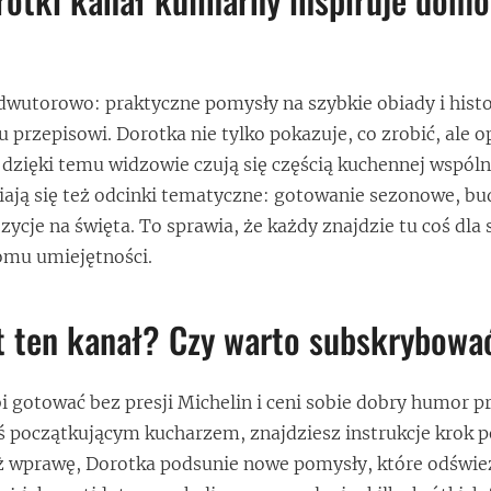
u dwutorowo: praktyczne pomysły na szybkie obiady i histo
przepisowi. Dorotka nie tylko pokazuje, co zrobić, ale 
 dzięki temu widzowie czują się częścią kuchennej wspóln
iają się też odcinki tematyczne: gotowanie sezonowe, b
ycje na święta. To sprawia, że każdy znajdzie tu coś dla s
omu umiejętności.
t ten kanał? Czy warto subskrybowa
bi gotować bez presji Michelin i ceni sobie dobry humor p
teś początkującym kucharzem, znajdziesz instrukcje krok p
już wprawę, Dorotka podsunie nowe pomysły, które odświ