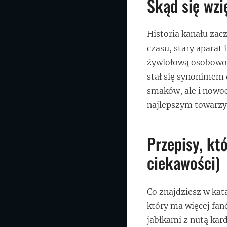
Skąd się wz
Historia kanału zac
czasu, stary aparat
żywiołową osobowoś
stał się synonimem
smaków, ale i nowoc
najlepszym towarzy
Przepisy, kt
ciekawości)
Co znajdziesz w kat
który ma więcej fanó
jabłkami z nutą ka