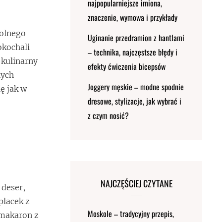
najpopularniejsze imiona,
znaczenie, wymowa i przykłady
wolnego
Uginanie przedramion z hantlami
okochali
– technika, najczęstsze błędy i
 kulinarny
efekty ćwiczenia bicepsów
nych
Joggery męskie – modne spodnie
ę jak w
dresowe, stylizacje, jak wybrać i
z czym nosić?
NAJCZĘŚCIEJ CZYTANE
 deser,
placek z
Moskole – tradycyjny przepis,
 makaron z