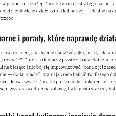
 w pamięci na dłużej. Dorotka znana jest z tego, że potraf
niki z lodówki w dzieło sztuki kulinarnej — idealne na dn
 trzeba.
narne i porady, które naprawdę dział
rików: od tego, jak idealnie usmażyć jajko, po to, jak rato
ię rozpaść”. Dorotka tłumaczy proste zasady: dobieraj p
j na bieżąco i nie bój się improwizować. Jedna z jej zasa
nie — dodaj masła”. Brzmi jak rada babci? To dlatego dzia
zieci do warzyw — Dorotka poleca małe konkurencje i ni
zasem wystarczy odrobina zabawy, by kapusta stała się b
otki kanał kulinarny inspiruje dom