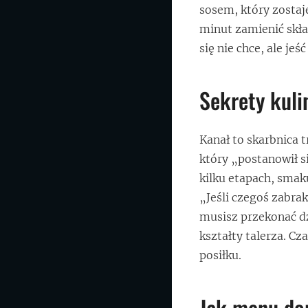
sosem, który zostaje
minut zamienić skład
się nie chce, ale jeść
Sekrety kuli
Kanał to skarbnica t
który „postanowił s
kilku etapach, smaku
„Jeśli czegoś zabrak
musisz przekonać d
kształty talerza. C
posiłku.
Jak menu dor