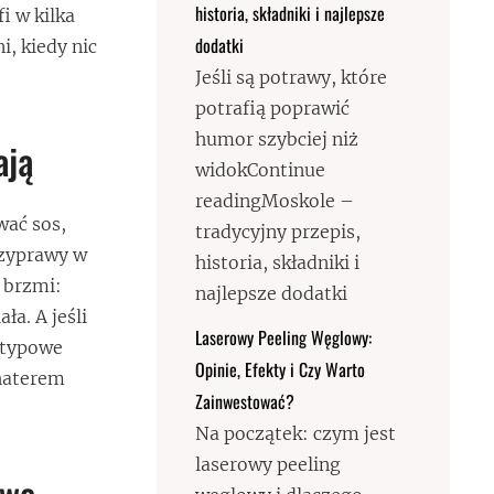
historia, składniki i najlepsze
i w kilka
dodatki
i, kiedy nic
Jeśli są potrawy, które
potrafią poprawić
humor szybciej niż
ają
widokContinue
readingMoskole –
wać sos,
tradycyjny przepis,
rzyprawy w
historia, składniki i
d brzmi:
najlepsze dodatki
ła. A jeśli
Laserowy Peeling Węglowy:
etypowe
Opinie, Efekty i Czy Warto
ohaterem
Zainwestować?
Na początek: czym jest
laserowy peeling
owe