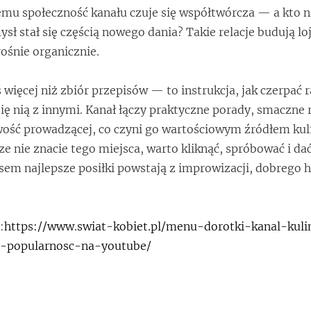
emu społeczność kanału czuje się współtwórcza — a kto ni
sł stał się częścią nowego dania? Takie relacje budują loj
rośnie organicznie.
więcej niż zbiór przepisów — to instrukcja, jak czerpać 
się nią z innymi. Kanał łączy praktyczne porady, smaczne 
ość prowadzącej, co czyni go wartościowym źródłem kul
zcze nie znacie tego miejsca, warto kliknąć, spróbować i dać
em najlepsze posiłki powstają z improwizacji, dobrego 
:
https://www.swiat-kobiet.pl/menu-dorotki-kanal-kuli
i-popularnosc-na-youtube/