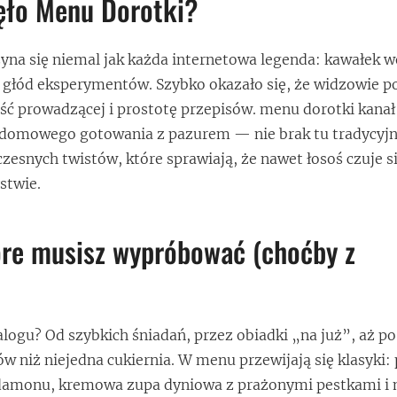
ięło Menu Dorotki?
zyna się niemal jak każda internetowa legenda: kawałek 
 i głód eksperymentów. Szybko okazało się, że widzowie p
ć prowadzącej i prostotę przepisów. menu dorotki kanał
 domowego gotowania z pazurem — nie brak tu tradycyj
zesnych twistów, które sprawiają, że nawet łosoś czuje si
stwie.
óre musisz wypróbować (choćby z
alogu? Od szybkich śniadań, przez obiadki „na już”, aż po
w niż niejedna cukiernia. W menu przewijają się klasyki: 
rdamonu, kremowa zupa dyniowa z prażonymi pestkami i