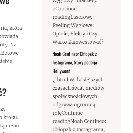
węglowy i dlaczego
oContinue
readingLaserowy
Peeling Węglowy:
ria, która
Opinie, Efekty i Czy
opowiada
Warto Zainwestować?
oty. Na
udżetowe
Noah Centineo: Chłopak z
iebie,
Instagrama, który podbija
Hollywood
„`html W dzisiejszych
czasach świat mediów
ć?
społecznościowych
odgrywa ogromną
rzy
rolęContinue
o kroku.
readingNoah Centineo:
eżą menu.
Chłopak z Instagrama,