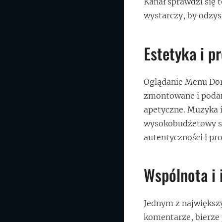
Kanał sprawdzi się 
wystarczy, by odzy
Estetyka i p
Oglądanie Menu Doro
zmontowane i podane
apetyczne. Muzyka i
wysokobudżetowy sho
autentyczności i pr
Wspólnota i 
Jednym z największ
komentarze, bierze 