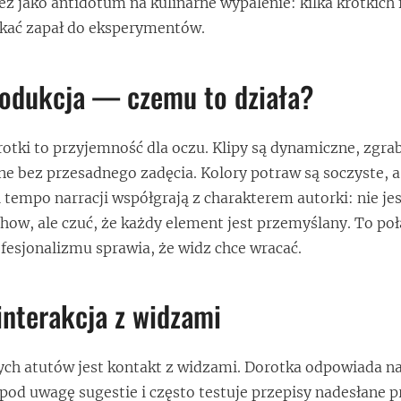
też jako antidotum na kulinarne wypalenie: kilka krótkich
skać zapał do eksperymentów.
rodukcja — czemu to działa?
tki to przyjemność dla oczu. Klipy są dynamiczne, zgra
 bez przesadnego zadęcia. Kolory potraw są soczyste, a
 tempo narracji współgrają z charakterem autorki: nie jes
w, ale czuć, że każdy element jest przemyślany. To poł
ofesjonalizmu sprawia, że widz chce wracać.
interakcja z widzami
ych atutów jest kontakt z widzami. Dorotka odpowiada n
pod uwagę sugestie i często testuje przepisy nadesłane p