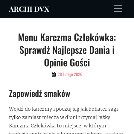
Skip
ARCHI DVX
to
content
Nawigacja
Menu Karczma Człekówka:
wpisu
Sprawdź Najlepsze Dania i
Opinie Gości
By
28 Lutego 2026
Admin
Zapowiedź smaków
Wejdź do karczmy i poczuj się jak bohater sagi —
tylko zamiast miecza w dłoni trzymaj łyżkę.
Karczma Człekówka to miejsce, w którym
tradycja spotyka się z humorem kelnera, a talerz