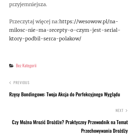
przyjemniejsza.
Przeczytaj więcej na:
https://wesowow.pl/na-
milosc-nie-ma-recepty-o-czym-jest-serial-
ktory-podbil-serca-polakow/
Categories
Bez Kategorii
PREVIOUS
Rzęsy Bondingowe: Twoja Akcja do Perfekcyjnego Wyglądu
NEXT
Czy Można Mrozić Drożdże? Praktyczny Przewodnik na Temat
Przechowywania Drożdży