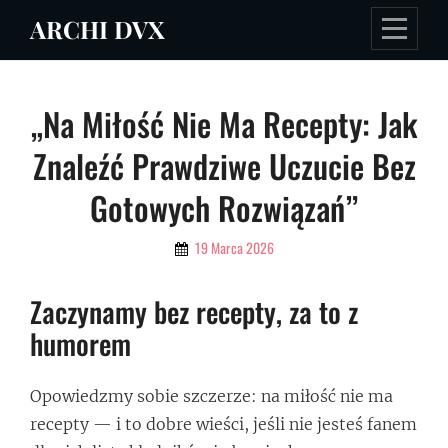
Skip
ARCHI DVX
to
content
Nawigacja
„Na Miłość Nie Ma Recepty: Jak
wpisu
Znaleźć Prawdziwe Uczucie Bez
Gotowych Rozwiązań”
By
19 Marca 2026
Admin
Zaczynamy bez recepty, za to z
humorem
Opowiedzmy sobie szczerze: na miłość nie ma
recepty — i to dobre wieści, jeśli nie jesteś fanem