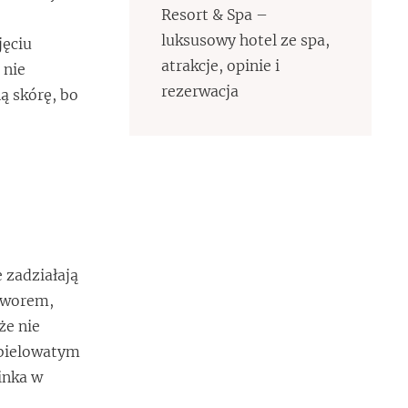
Resort & Spa –
luksusowy hotel ze spa,
jęciu
atrakcje, opinie i
 nie
rezerwacja
ną skórę, bo
 zadziałają
otworem,
że nie
rbielowatym
inka w