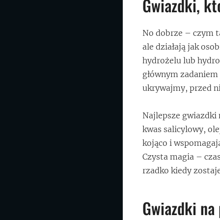
Gwiazdki, kt
No dobrze – czym ta
ale działają jak oso
hydrożelu lub hydrok
głównym zadaniem j
ukrywajmy, przed n
Najlepsze gwiazdki 
kwas salicylowy, ol
kojąco i wspomagają
Czysta magia – czas
rzadko kiedy zostaje
Gwiazdki na 