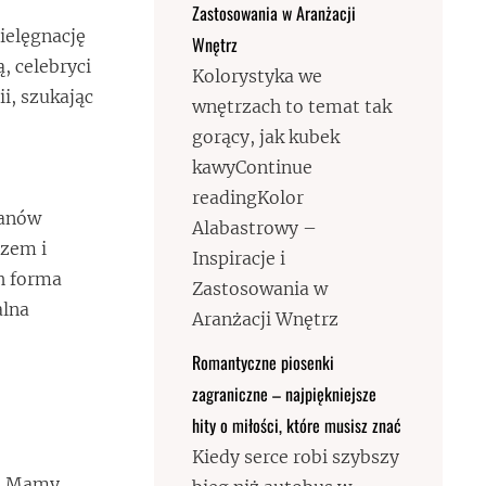
Zastosowania w Aranżacji
ielęgnację
Wnętrz
, celebryci
Kolorystyka we
ii, szukając
wnętrzach to temat tak
gorący, jak kubek
kawyContinue
readingKolor
tanów
Alabastrowy –
rzem i
Inspiracje i
ch forma
Zastosowania w
alna
Aranżacji Wnętrz
Romantyczne piosenki
zagraniczne – najpiękniejsze
hity o miłości, które musisz znać
Kiedy serce robi szybszy
i. Mamy