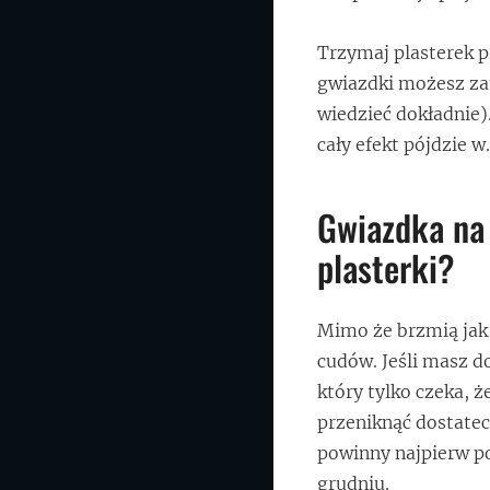
Trzymaj plasterek pr
gwiazdki możesz zau
wiedzieć dokładnie).
cały efekt pójdzie w
Gwiazdka na 
plasterki?
Mimo że brzmią jak 
cudów. Jeśli masz d
który tylko czeka, 
przeniknąć dostate
powinny najpierw po
grudniu.