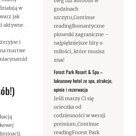
bieg niż autobus w
działają w
godzinach
twarz jak
szczytu,Continue
ki aktywne.
readingRomantyczne
piosenki zagraniczne –
teryjne i
najpiękniejsze hity o
 na martwe
miłości, które musisz
a niacynamid
znać
Forest Park Resort & Spa –
luksusowy hotel ze spa, atrakcje,
ób!)
opinie i rezerwacja
Jeśli marzy Ci się
ucieczka od
codzienności w wersji
kacją
premium,Continue
dkowej
readingForest Park
liminacji.