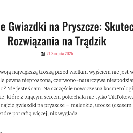
ze Gwiazdki na Pryszcze: Skute
Rozwiązania na Trądzik
By
21 Sierpnia 2025
Admin
woją największą troską przed wielkim wyjściem nie jest 
, ale pewna nieproszona, czerwono-natarczywa niespodzia
mo? Nie jesteś sam. Na szczęście nowoczesna kosmetolog
e, które z bijącym sercem pokochała nie tylko TikTokow
znajcie gwiazdki na pryszcze – maleńkie, urocze (czasem
które potrafią więcej, niż wygląda.