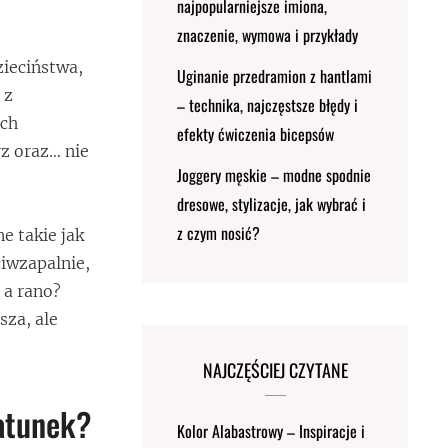
najpopularniejsze imiona,
znaczenie, wymowa i przykłady
zieciństwa,
Uginanie przedramion z hantlami
 z
– technika, najczęstsze błędy i
Ich
efekty ćwiczenia bicepsów
z oraz… nie
Joggery męskie – modne spodnie
dresowe, stylizacje, jak wybrać i
z czym nosić?
e takie jak
ciwzapalnie,
 a rano?
sza, ale
NAJCZĘŚCIEJ CZYTANE
ratunek?
Kolor Alabastrowy – Inspiracje i