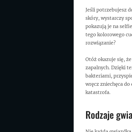
Jeśli potrzebujesz 
skóry, wystarczy spo
pokazują je na selfi
tego kolorowego cud
rozwiązanie?
Otóż okazuje się, ż
zapalnych. Dzięki t
bakteriami, przyspi
wręcz zniechęca do 
katastrofa.
Rodzaje gwia
Nie każda gwiazdka 