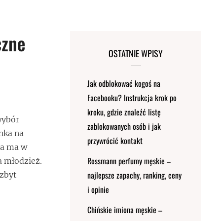
czne
OSTATNIE WPISY
Jak odblokować kogoś na
Facebooku? Instrukcja krok po
kroku, gdzie znaleźć listę
wybór
zablokowanych osób i jak
nka na
przywrócić kontakt
ia ma w
Rossmann perfumy męskie –
a młodzież.
najlepsze zapachy, ranking, ceny
 zbyt
i opinie
Chińskie imiona męskie –