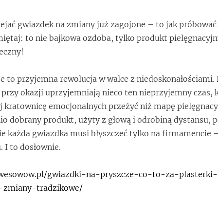
lejać gwiazdek na zmiany już zagojone – to jak próbować
iętaj: to nie bajkowa ozdoba, tylko produkt pielęgnacyjn
teczny!
e to przyjemna rewolucja w walce z niedoskonałościami. 
i przy okazji uprzyjemniają nieco ten nieprzyjemny czas, 
j kratownicę emocjonalnych przeżyć niż mapę pielęgnac
o dobrany produkt, użyty z głową i odrobiną dystansu, p
e każda gwiazdka musi błyszczeć tylko na firmamencie 
. I to dosłownie.
/wesowow.pl/gwiazdki-na-pryszcze-co-to-za-plasterki-
a-zmiany-tradzikowe/