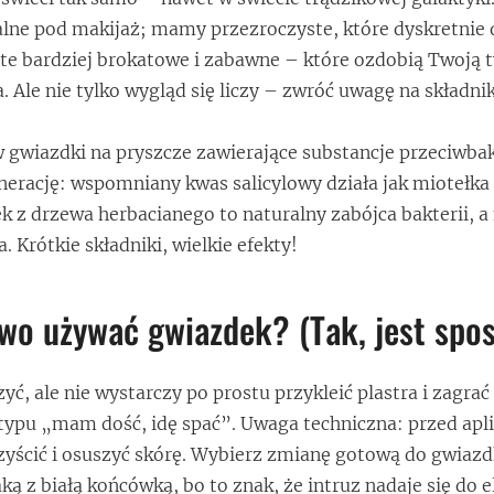
lne pod makijaż; mamy przezroczyste, które dyskretnie 
e te bardziej brokatowe i zabawne – które ozdobią Twoją 
. Ale nie tylko wygląd się liczy – zwróć uwagę na składni
gwiazdki na pryszcze zawierające substancje przeciwbak
erację: wspomniany kwas salicylowy działa jak miotełka
ek z drzewa herbacianego to naturalny zabójca bakterii, 
. Krótkie składniki, wielkie efekty!
wo używać gwiazdek? (Tak, jest spos
ć, ale nie wystarczy po prostu przykleić plastra i zagrać
ypu „mam dość, idę spać”. Uwaga techniczna: przed apli
zyścić i osuszyć skórę. Wybierz zmianę gotową do gwiaz
aką z białą końcówką, bo to znak, że intruz nadaje się do e