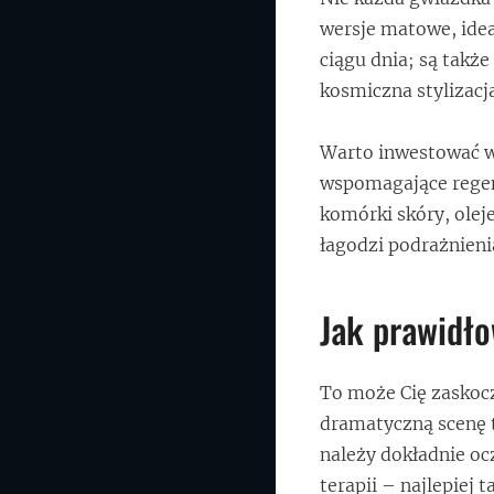
wersje matowe, idea
ciągu dnia; są takż
kosmiczna stylizacja
Warto inwestować w 
wspomagające regen
komórki skóry, olej
łagodzi podrażnienia
Jak prawidło
To może Cię zaskoczy
dramatyczną scenę t
należy dokładnie oc
terapii – najlepiej t