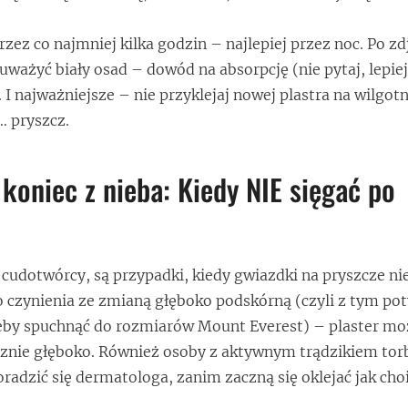
zez co najmniej kilka godzin – najlepiej przez noc. Po zd
ważyć biały osad – dowód na absorpcję (nie pytaj, lepiej
 I najważniejsze – nie przyklejaj nowej plastra na wilgot
… pryszcz.
koniec z nieba: Kiedy NIE sięgać po
cudotwórcy, są przypadki, kiedy gwiazdki na pryszcze nie
o czynienia ze zmianą głęboko podskórną (czyli z tym p
żeby spuchnąć do rozmiarów Mount Everest) – plaster mo
cznie głęboko. Również osoby z aktywnym trądzikiem to
radzić się dermatologa, zanim zaczną się oklejać jak cho