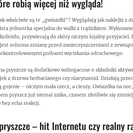
óre robią więcej niż wygląda!
k właściwie są te „gwiazdki”? Wyglądają jak naklejki z d
bista jednostka specjalna do walki z trądzikiem. Wykonane
olloidu, przywierają do skóry niczym lojalny przyjaciel. 
est ochrona zmiany przed zanieczyszczeniami z zewnątr
iekontrolowanymi próbami wyciskania odruchowego.
na pryszcze są dodatkowo wzbogacone o składniki aktywn
ejek z drzewa herbacianego czy niacynamid. Działają prze
 gojenie – niczym mała rzecz, a cieszy. Gwiazdka na noc,
em pryszcz już niemal znika, czasem złośliwie się zmniej
 bez echa reakcji.
pryszcze – hit Internetu czy realny 