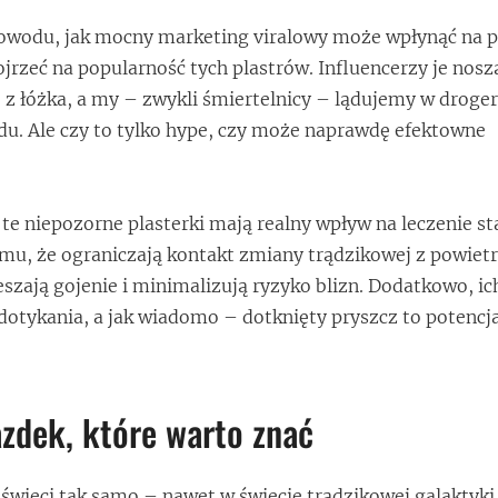
dowodu, jak mocny marketing viralowy może wpłynąć na p
jrzeć na popularność tych plastrów. Influencerzy je noszą
e z łóżka, a my – zwykli śmiertelnicy – lądujemy w droger
u. Ale czy to tylko hype, czy może naprawdę efektowne
e te niepozorne plasterki mają realny wpływ na leczenie s
emu, że ograniczają kontakt zmiany trądzikowej z powiet
eszają gojenie i minimalizują ryzyko blizn. Dodatkowo, i
dotykania, a jak wiadomo – dotknięty pryszcz to potencj
zdek, które warto znać
świeci tak samo – nawet w świecie trądzikowej galaktyk