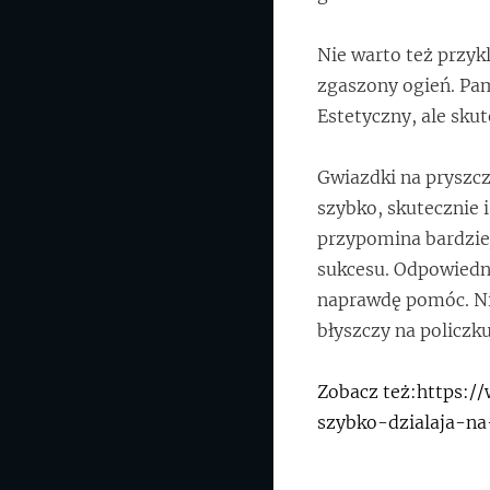
Nie warto też przyk
zgaszony ogień. Pam
Estetyczny, ale sku
Gwiazdki na pryszcz
szybko, skutecznie 
przypomina bardzie
sukcesu. Odpowiedni
naprawdę pomóc. Ni
błyszczy na policzku
Zobacz też:https:/
szybko-dzialaja-n