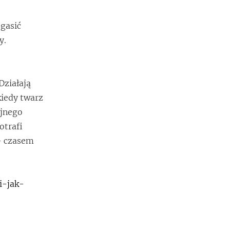
 gasić
y.
Działają
kiedy twarz
yjnego
otrafi
– czasem
i-jak-