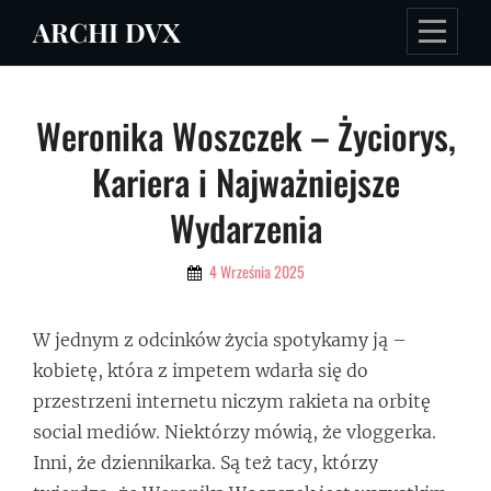
Skip
ARCHI DVX
to
content
Nawigacja
Weronika Woszczek – Życiorys,
wpisu
Kariera i Najważniejsze
Wydarzenia
By
4 Września 2025
Admin
W jednym z odcinków życia spotykamy ją –
kobietę, która z impetem wdarła się do
przestrzeni internetu niczym rakieta na orbitę
social mediów. Niektórzy mówią, że vloggerka.
Inni, że dziennikarka. Są też tacy, którzy