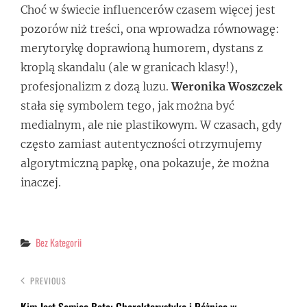
Choć w świecie influencerów czasem więcej jest
pozorów niż treści, ona wprowadza równowagę:
merytorykę doprawioną humorem, dystans z
kroplą skandalu (ale w granicach klasy!),
profesjonalizm z dozą luzu.
Weronika Woszczek
stała się symbolem tego, jak można być
medialnym, ale nie plastikowym. W czasach, gdy
często zamiast autentyczności otrzymujemy
algorytmiczną papkę, ona pokazuje, że można
inaczej.
Categories
Bez Kategorii
PREVIOUS
Kim Jest Samiec Beta: Charakterystyka i Różnice w