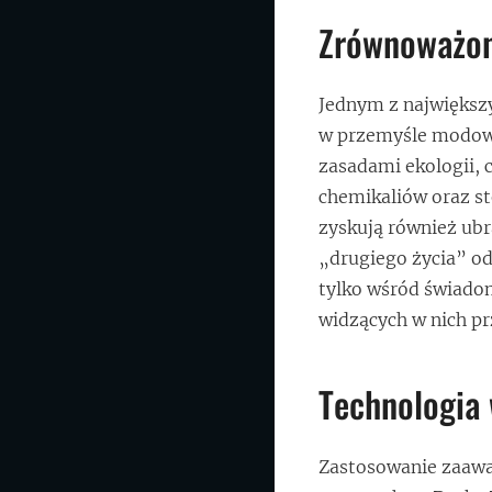
Zrównoważon
Jednym z największ
w przemyśle modowy
zasadami ekologii, 
chemikaliów oraz s
zyskują również ubr
„drugiego życia” od
tylko wśród świado
widzących w nich pr
Technologia
Zastosowanie zaawan