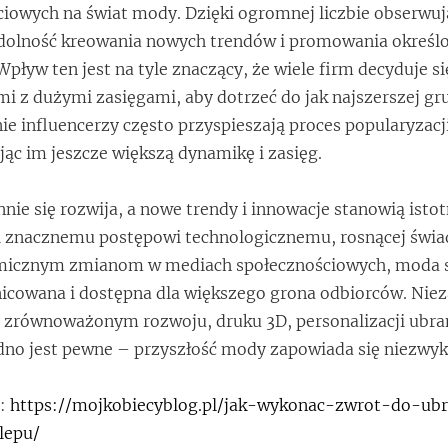
iowych na świat mody. Dzięki ogromnej liczbie obserwuj
zdolność kreowania nowych trendów i promowania określ
pływ ten jest na tyle znaczący, że wiele firm decyduje si
i z dużymi zasięgami, aby dotrzeć do jak najszerszej gr
ie influencerzy często przyspieszają proces popularyzac
jąc im jeszcze większą dynamikę i zasięg.
nie się rozwija, a nowe trendy i innowacje stanowią istot
ki znacznemu postępowi technologicznemu, rosnącej świ
amicznym zmianom w mediach społecznościowych, moda s
nicowana i dostępna dla większego grona odbiorców. Niez
 zrównoważonym rozwoju, druku 3D, personalizacji ubra
dno jest pewne – przyszłość mody zapowiada się niezwykl
a:
https://mojkobiecyblog.pl/jak-wykonac-zwrot-do-ubr
lepu/