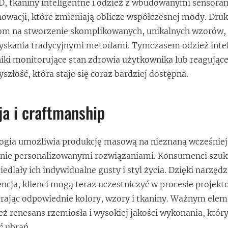
, tkaniny inteligentne i odzież z wbudowanymi sensoram
nowacji, które zmieniają oblicze współczesnej mody. Dru
om na stworzenie skomplikowanych, unikalnych wzorów, 
zyskania tradycyjnymi metodami. Tymczasem odzież intel
iki monitorujące stan zdrowia użytkownika lub reagując
szłość, która staje się coraz bardziej dostępna.
ja i craftmanship
ogia umożliwia produkcję masową na nieznaną wcześniej 
anie personalizowanymi rozwiązaniami. Konsumenci szuk
edlały ich indywidualne gusty i styl życia. Dzięki narzę
encja, klienci mogą teraz uczestniczyć w procesie projek
rając odpowiednie kolory, wzory i tkaniny. Ważnym ele
ież renesans rzemiosła i wysokiej jakości wykonania, któr
ć ubrań.