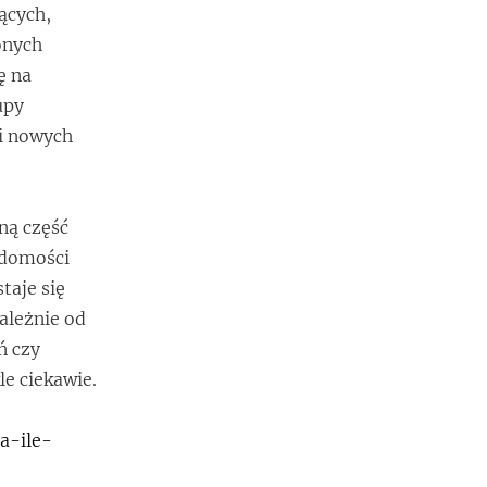
ących,
onych
ę na
upy
ji nowych
ną część
adomości
taje się
ależnie od
ń czy
e ciekawie.
a-ile-