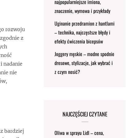
najpopularniejsze imiona,
znaczenie, wymowa i przykłady
Uginanie przedramion z hantlami
go rozwoju
– technika, najczęstsze błędy i
 zgodnie z
efekty ćwiczenia bicepsów
ych
Joggery męskie – modne spodnie
rność
dresowe, stylizacje, jak wybrać i
i nadanie
z czym nosić?
nie nie
ów,
NAJCZĘŚCIEJ CZYTANE
z bardziej
Oliwa w sprayu Lidl – cena,