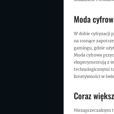
Moda cyfrow
W dobie cyfryzacji 
na rosnące zapotrze
gamingu, gdzie użyt
Moda cyfrowa przyc
eksperymentują z wi
technologicznymi tr
kreatywności w świ
Coraz większ
Niezaprzeczalnym tr