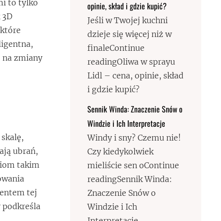
i to tylko
opinie, skład i gdzie kupić?
k 3D
Jeśli w Twojej kuchni
które
dzieje się więcej niż w
igentna,
finaleContinue
e na zmiany
readingOliwa w sprayu
Lidl – cena, opinie, skład
i gdzie kupić?
Sennik Winda: Znaczenie Snów o
Windzie i Ich Interpretacje
skalę,
Windy i sny? Czemu nie!
ają ubrań,
Czy kiedykolwiek
dziom takim
mieliście sen oContinue
towania
readingSennik Winda:
mentem tej
Znaczenie Snów o
y podkreśla
Windzie i Ich
Interpretacje