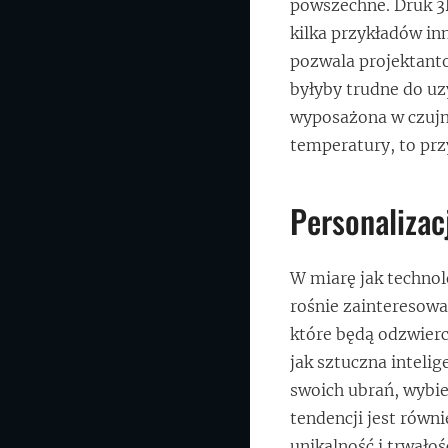
powszechne. Druk 3D
kilka przykładów in
pozwala projektant
byłyby trudne do u
wyposażona w czujn
temperatury, to przy
Personalizac
W miarę jak technol
rośnie zainteresow
które będą odzwierci
jak sztuczna intelig
swoich ubrań, wybie
tendencji jest równ
unikalność i trwałoś