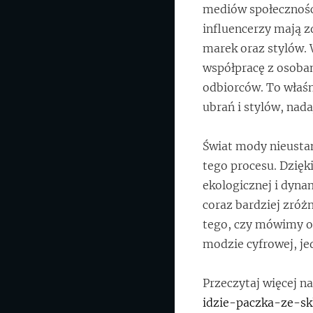
mediów społecznośc
influencerzy mają 
marek oraz stylów. W
współpracę z osobam
odbiorców. To właśn
ubrań i stylów, nada
Świat mody nieustan
tego procesu. Dzię
ekologicznej i dyn
coraz bardziej zróż
tego, czy mówimy o
modzie cyfrowej, je
Przeczytaj więcej n
idzie-paczka-ze-sk