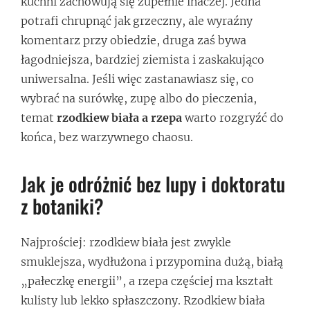
kuchni zachowują się zupełnie inaczej. Jedna
potrafi chrupnąć jak grzeczny, ale wyraźny
komentarz przy obiedzie, druga zaś bywa
łagodniejsza, bardziej ziemista i zaskakująco
uniwersalna. Jeśli więc zastanawiasz się, co
wybrać na surówkę, zupę albo do pieczenia,
temat
rzodkiew biała a rzepa
warto rozgryźć do
końca, bez warzywnego chaosu.
Jak je odróżnić bez lupy i doktoratu
z botaniki?
Najprościej: rzodkiew biała jest zwykle
smuklejsza, wydłużona i przypomina dużą, białą
„pałeczkę energii”, a rzepa częściej ma kształt
kulisty lub lekko spłaszczony. Rzodkiew biała