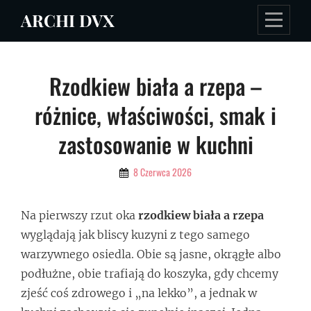
Skip
ARCHI DVX
to
content
Nawigacja
Rzodkiew biała a rzepa –
wpisu
różnice, właściwości, smak i
zastosowanie w kuchni
By
8 Czerwca 2026
Admin
Na pierwszy rzut oka
rzodkiew biała a rzepa
wyglądają jak bliscy kuzyni z tego samego
warzywnego osiedla. Obie są jasne, okrągłe albo
podłużne, obie trafiają do koszyka, gdy chcemy
zjeść coś zdrowego i „na lekko”, a jednak w