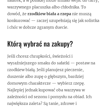
sałatek, a w polskiej może śmiało wejść do tarty,
warzywnego placuszka albo chłodnika. To
dowód, że
rzodkiew biała a rzepa
nie muszą
konkurować — raczej uzupełniają się jak solistka
i chór w dobrze zgranym duecie.
Którą wybrać na zakupy?
Jeśli chcesz chrupkości, świeżości i
wyraźniejszego smaku do sałatki — postaw na
rzodkiew białą. Jeśli planujesz pieczenie,
duszenie albo zupę o głębszym, bardziej
domowym charakterze — wybierz rzepę.
Najlepiej jednak kupować oba warzywa w
zależności od sezonu i pomysłu na obiad. Ich
największa zaleta? Są tanie, zdrowe i