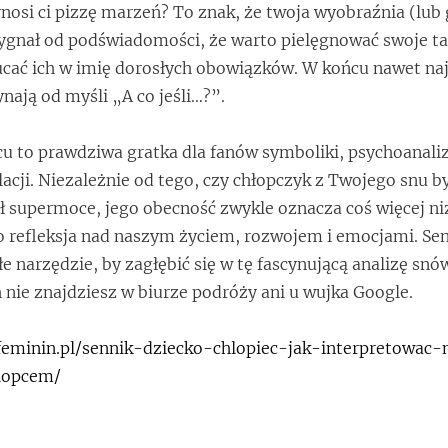
nosi ci pizzę marzeń? To znak, że twoja wyobraźnia (lub 
 sygnał od podświadomości, że warto pielęgnować swoje ta
ucać ich w imię dorosłych obowiązków. W końcu nawet naj
ynają od myśli „A co jeśli…?”.
cu to prawdziwa gratka dla fanów symboliki, psychoanaliz
acji. Niezależnie od tego, czy chłopczyk z Twojego snu b
ł supermoce, jego obecność zwykle oznacza coś więcej ni
 refleksja nad naszym życiem, rozwojem i emocjami. Sen
e narzędzie, by zagłębić się w tę fascynującą analizę snó
 nie znajdziesz w biurze podróży ani u wujka Google.
/feminin.pl/sennik-dziecko-chlopiec-jak-interpretowac-
lopcem/