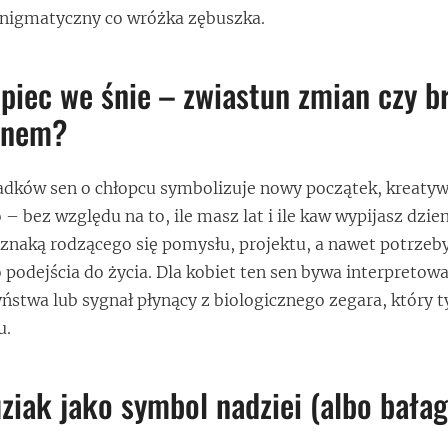
enigmatyczny co wróżka zębuszka.
piec we śnie – zwiastun zmian czy b
snem?
adków sen o chłopcu symbolizuje nowy początek, kreatyw
 bez względu na to, ile masz lat i ile kaw wypijasz dzie
znaką rodzącego się pomysłu, projektu, a nawet potrzeb
podejścia do życia. Dla kobiet ten sen bywa interpretow
ństwa lub sygnał płynący z biologicznego zegara, który t
u.
ziak jako symbol nadziei (albo bałag