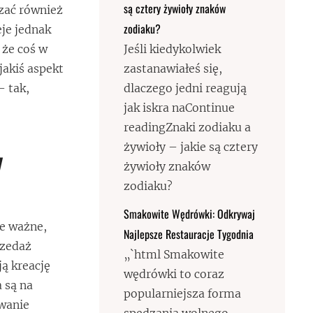
są cztery żywioły znaków
czać również
zodiaku?
eje jednak
 że coś w
Jeśli kiedykolwiek
akiś aspekt
zastanawiałeś się,
– tak,
dlaczego jedni reagują
jak iskra naContinue
readingZnaki zodiaku a
żywioły – jakie są cztery
y
żywioły znaków
zodiaku?
Smakowite Wędrówki: Odkrywaj
ie ważne,
Najlepsze Restauracje Tygodnia
rzedaż
„`html Smakowite
ą kreację
wędrówki to coraz
 są na
popularniejsza forma
owanie