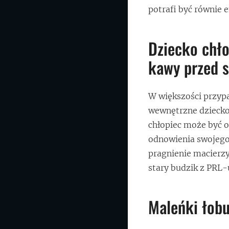
potrafi być równie 
Dziecko chło
kawy przed 
W większości przyp
wewnętrzne dziecko –
chłopiec może być o
odnowienia swojego 
pragnienie macierzy
stary budzik z PRL-
Maleńki łobu