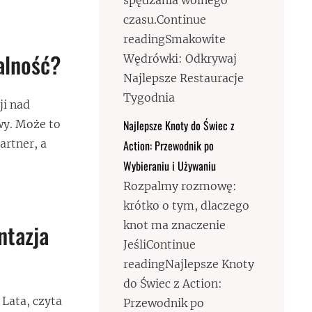
spędzania wolnego
czasu.Continue
readingSmakowite
alność?
Wędrówki: Odkrywaj
Najlepsze Restauracje
Tygodnia
ji nad
wy. Może to
Najlepsze Knoty do Świec z
artner, a
Action: Przewodnik po
Wybieraniu i Używaniu
Rozpalmy rozmowę:
krótko o tym, dlaczego
knot ma znaczenie
ntazja
JeśliContinue
readingNajlepsze Knoty
do Świec z Action:
 Lata, czyta
Przewodnik po