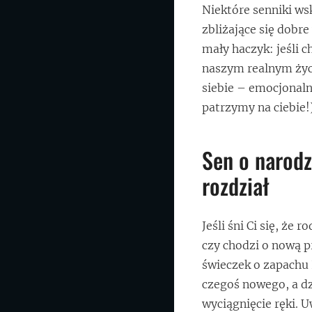
Niektóre senniki ws
zbliżające się dobre
mały haczyk: jeśli c
naszym realnym życ
siebie – emocjonaln
patrzymy na ciebie!
Sen o narodz
rozdział
Jeśli śni Ci się, że
czy chodzi o nową p
świeczek o zapachu 
czegoś nowego, a dz
wyciągnięcie ręki. U