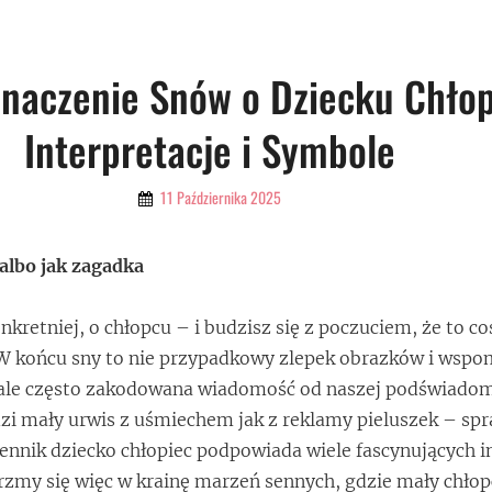
Znaczenie Snów o Dziecku Chło
Interpretacje i Symbole
By
11 Października 2025
Admin
albo jak zagadka
nkretniej, o chłopcu – i budzisz się z poczuciem, że to c
 W końcu sny to nie przypadkowy zlepek obrazków i wspo
ale często zakodowana wiadomość od naszej podświadomoś
zi mały urwis z uśmiechem jak z reklamy pieluszek – spr
Sennik dziecko chłopiec podpowiada wiele fascynujących in
zmy się więc w krainę marzeń sennych, gdzie mały chło