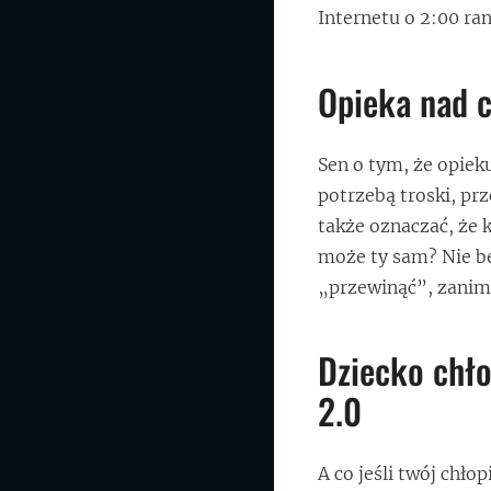
Internetu o 2:00 ran
Opieka nad 
Sen o tym, że opiek
potrzebą troski, p
także oznaczać, że 
może ty sam? Nie be
„przewinąć”, zanim 
Dziecko chło
2.0
A co jeśli twój chł