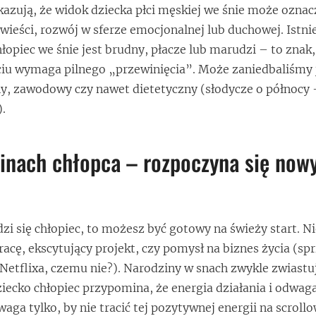
kazują, że widok dziecka płci męskiej we śnie może ozna
 wieści, rozwój w sferze emocjonalnej lub duchowej. Istni
hłopiec we śnie jest brudny, płacze lub marudzi – to znak,
iu wymaga pilnego „przewinięcia”. Może zaniedbaliśmy j
y, zawodowy czy nawet dietetyczny (słodycze o północy 
).
inach chłopca – rozpoczyna się now
 rodzi się chłopiec, to możesz być gotowy na świeży start. N
racę, ekscytujący projekt, czy pomysł na biznes życia (sp
Netflixa, czemu nie?). Narodziny w snach zwykle zwiastuj
iecko chłopiec przypomina, że energia działania i odwaga
waga tylko, by nie tracić tej pozytywnej energii na scroll