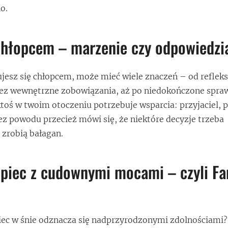
o.
chłopcem – marzenie czy odpowiedzi
ujesz się chłopcem, może mieć wiele znaczeń – od refleks
rzez wewnętrzne zobowiązania, aż po niedokończone spra
ktoś w twoim otoczeniu potrzebuje wsparcia: przyjaciel, p
z powodu przecież mówi się, że niektóre decyzje trzeba
zrobią bałagan.
piec z cudownymi mocami – czyli Fa
opiec w śnie odznacza się nadprzyrodzonymi zdolnościami?