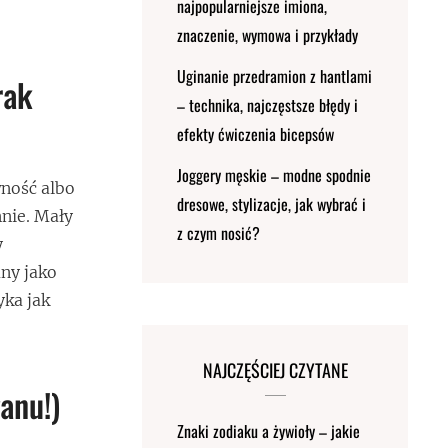
najpopularniejsze imiona,
znaczenie, wymowa i przykłady
Uginanie przedramion z hantlami
rak
– technika, najczęstsze błędy i
efekty ćwiczenia bicepsów
Joggery męskie – modne spodnie
ność albo
dresowe, stylizacje, jak wybrać i
nnie. Mały
z czym nosić?
y
any jako
yka jak
NAJCZĘŚCIEJ CZYTANE
anu!)
Znaki zodiaku a żywioły – jakie