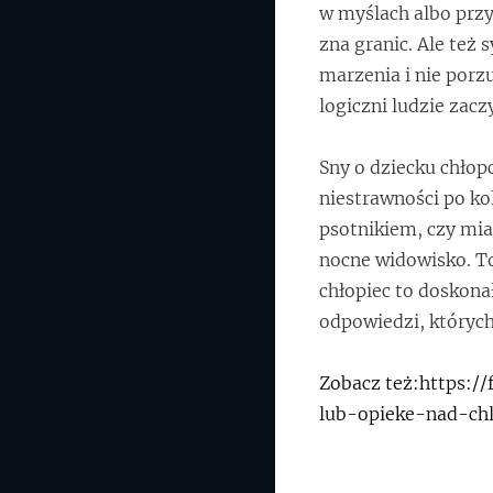
w myślach albo przy
zna granic. Ale też
marzenia i nie porz
logiczni ludzie zacz
Sny o dziecku chłop
niestrawności po kol
psotnikiem, czy mia
nocne widowisko. To
chłopiec to doskonał
odpowiedzi, których
Zobacz też:https:/
lub-opieke-nad-ch