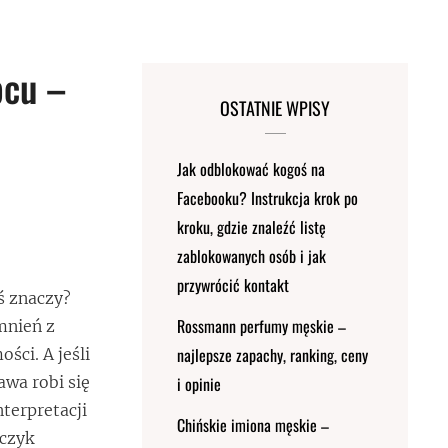
pcu –
OSTATNIE WPISY
Jak odblokować kogoś na
Facebooku? Instrukcja krok po
kroku, gdzie znaleźć listę
zablokowanych osób i jak
przywrócić kontakt
oś znaczy?
Rossmann perfumy męskie –
mnień z
najlepsze zapachy, ranking, ceny
ci. A jeśli
awa robi się
i opinie
terpretacji
Chińskie imiona męskie –
pczyk