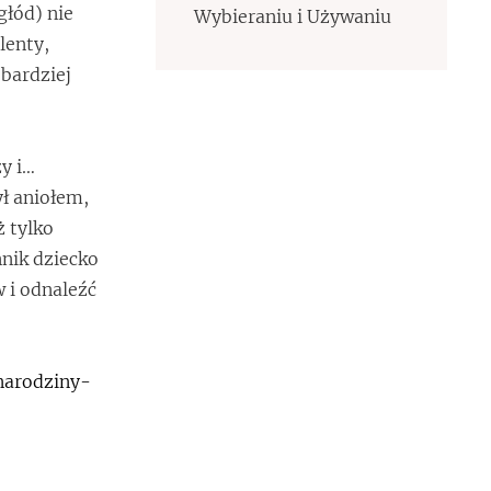
głód) nie
Wybieraniu i Używaniu
lenty,
bardziej
y i…
ył aniołem,
ż tylko
nik dziecko
w i odnaleźć
narodziny-